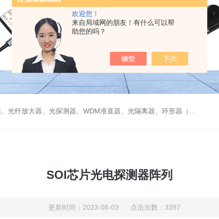
欢迎您！
来自局域网的朋友！有什么可以帮
助您的吗？
偏振分束器/合束器、起偏器、耦合器、单纤/双纤准直器、激光准直器、光纤反射镜、光纤旋转器、偏振控制器（三环、挤压式）、光栅、波分复用器（CWDM/DWDM）等
SOI芯片光电探测器阵列
更新时间：2023-08-03 点击次数：3397