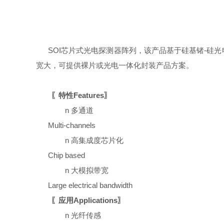
S
OI
芯片式光电探测器阵列，该产品基于硅基锗
-硅
宽大，可提供裸片或光电一体化封装产品方案。
〖特性
Features
〗
n
多通道
Multi-channels
n
高集成度芯片化
Chip based
n
大模拟带宽
Large electrical bandwidth
〖应用
Applications〗
n
光纤传感