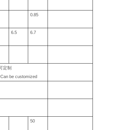
0.85
6.5
6.7
可定制
r Can be customized
50