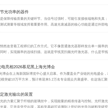
节光功率的器件
是保障传输质量的关键环节。当信号过强时，可能引发接收端饱和失真；
测试测量等领域发挥着重要作用。高速光衰减器的核心功能是通过外部电信
悄然改变着工程师们的工作方式。它不像普通激光器那样发出单一频率的
同时，实现频率的连续扫描。这就是窄线宽扫频光纤激光器。什么是窄线宽
电亮相2026慕尼黑上海光博会
海光博会在上海新国际博览中心盛大启幕。作为覆盖全产业链的光电盛会，本
规模突破10万平方米，预计将迎来5.2万名专业观众共襄盛举。在这场汇聚全
定激光输出的装置
光的力量汇聚于纤细的玻璃丝中，实现能量的精准传递与控制。光纤激光
光束。它并非凭空出现，其科学基础可追溯到上世纪的光学与材料学研究进