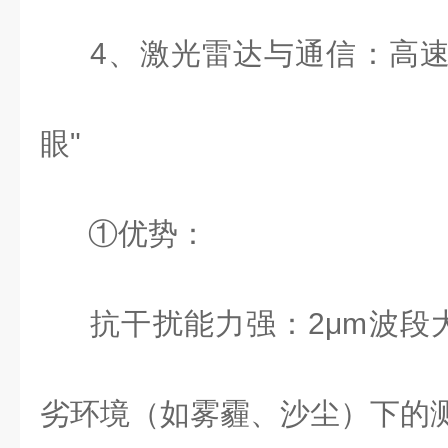
4
、激光雷达与通信：高速
眼"
①优势：
抗干扰能力强：
2
μ
m
波段
劣环境（如雾霾、沙尘）下的