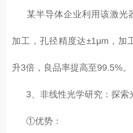
某半导体企业利用该激光
加工，孔径精度达
±
1
μ
m
，加
升
3
倍，良品率提高至
99.5%
。
3
、非线性光学研究：探索
①优势：