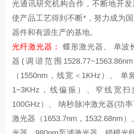
光通讯研究机构合作，不断地开发
使产品工艺得到不断*，努力成为
器件和有源生产的基地。
光纤激光器
：
蝶形激光器、
单波
器
(
调谐范围
1528.77~1563.86nm
（
1550nm
，线宽＜
1KHz
）、 单
1~3KHz
，线偏振）、窄线宽扫
100GHz
）、 纳秒脉冲激光器
(
功率
激光器（
1653.7nm
，
1532.68nm
）
光器、
980nm
泵浦激光器、锁模光