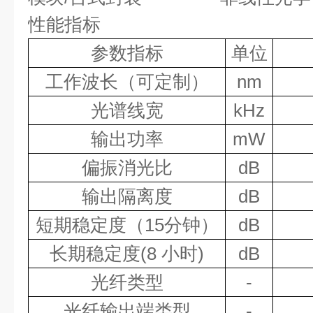
性能指标
参数指标
单位
工作波长（可定制）
nm
光谱线宽
kHz
输出功率
mW
偏振消光比
dB
输出隔离度
dB
短期稳定度（
15
分钟）
dB
长期稳定度
(8
小时
)
dB
光纤类型
-
光纤输出端类型
-