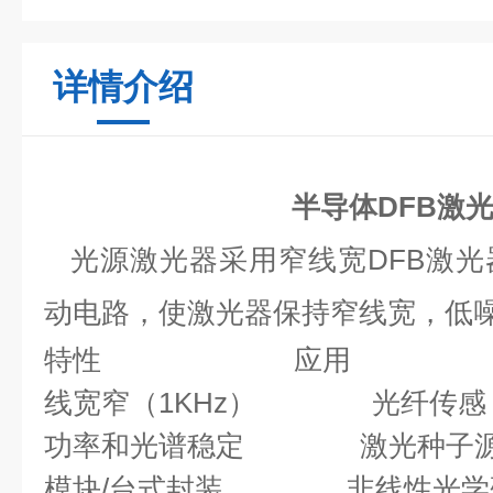
详情介绍
半导体DFB激
光源激光器采用窄线宽
DFB
激光
动电路，使激光器保持窄线宽，低
特性
应用
线宽窄（
1KHz
）
光纤传感
功率和光谱稳定
激光种子
模块
/
台式封装
非线性光学