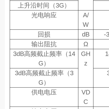
上升沿时间（
3G
）
光电响应
A/
W
回损
dB
-
输出阻抗
Ω
3dB
高频截止频率（
14
GH
1
G
）
z
3dB
高频截止频率（
3
G
）
供电电压
VD
C