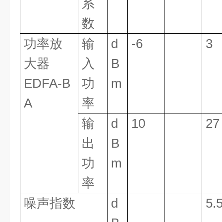
系
数
功率放
输
d
-6
3
大器
入
B
EDFA-B
功
m
A
率
输
d
10
27
出
B
功
m
率
噪声指数
d
5.