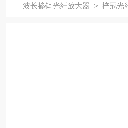
波长掺铒光纤放大器
> 梓冠光