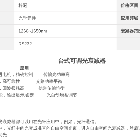
梓冠
价格区间
光学元件
应用领域
1260~1650nm
衰减器范
RS232
台式可调光衰减器
应用
进电机，精确控制
传输光功率高
，高可靠性
光路功率平衡
，回波损耗高
信道传输均衡
能，输出显示
锁定 光自动增益调节
/
光衰减器都可以用在光纤应用中，例如，光纤通信。
中，光纤中的光变成准直的自由空间光束，进入自由空间光衰减器，然后
间光