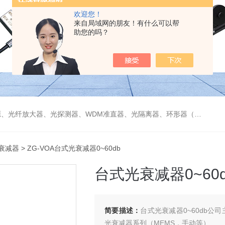
欢迎您！
来自局域网的朋友！有什么可以帮
助您的吗？
偏振分束器/合束器、起偏器、耦合器、单纤/双纤准直器、激光准直器、光纤反射镜、光纤旋转器、偏振控制器（三环、挤压式）、光栅、波分复用器（CWDM/DWDM）等
衰减器
> ZG-VOA台式光衰减器0~60db
台式光衰减器0~60d
简要描述：
台式光衰减器0~60db公
光衰减器系列（MEMS，手动等）