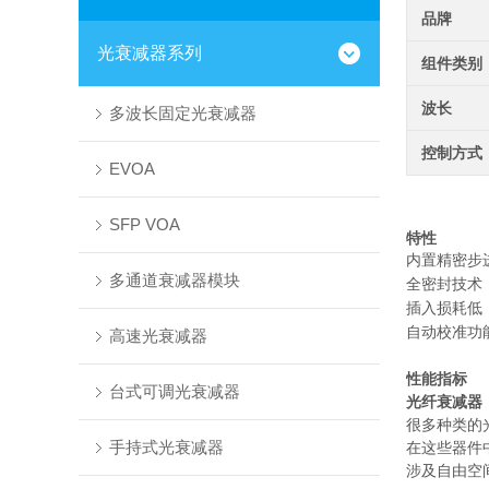
品牌
光衰减器系列
组件类别
波长
多波长固定光衰减器
控制方式
EVOA
SFP VOA
特性
内置精密步
多通道衰减器模块
全密封技术
插入损耗低
自动校准功
高速光衰减器
性能指标
台式可调光衰减器
光纤衰减器
很多种类的
手持式光衰减器
在这些器件
涉及自由空