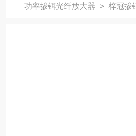
功率掺铒光纤放大器
> 梓冠掺铒