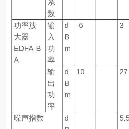
系
数
功率放
输
d
-6
3
大器
入
B
EDFA-B
功
m
A
率
输
d
10
27
出
B
功
m
率
噪声指数
d
5.