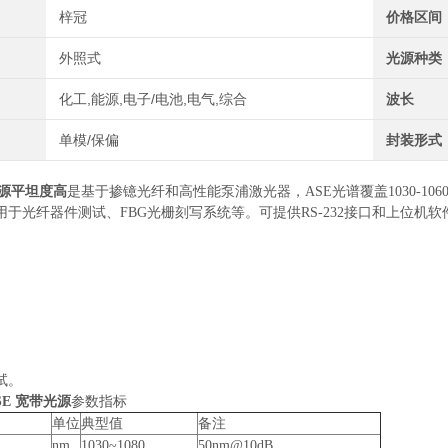
梓冠
价格区间
外照式
光源种类
化工,能源,电子/电池,电气,综合
波长
单模/保偏
封装形式
光源平坦度高
是基于掺镱光纤和高性能泵浦激光器，ASE光谱覆盖1030-1
用于光纤器件测试、FBG光栅刻写系统等。可提供RS-232接口和上位机
特性
稳定；
定；
监控。
试。
SE 宽带光源
参数指标
单位
典型值
备注
nm
1030~1080
50nm@10dB