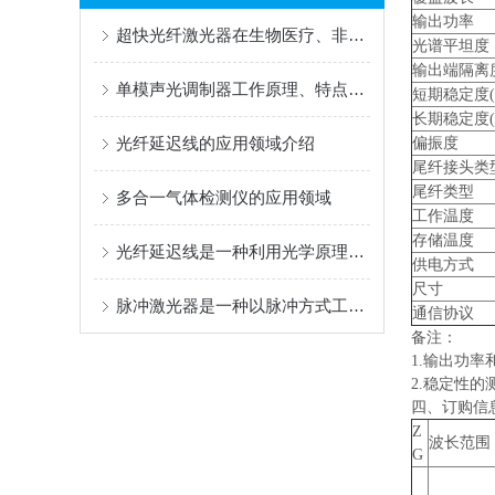
输出功率
超快光纤激光器在生物医疗、非线性光学研究、激光雷达与通信、等应用
光谱平坦度
输出端隔离
单模声光调制器工作原理、特点及应用解析
短期稳定度(1
长期稳定度(
光纤延迟线的应用领域介绍
偏振度
尾纤接头类
尾纤类型
多合一气体检测仪的应用领域
工作温度
存储温度
光纤延迟线是一种利用光学原理实现信号传输的设备
供电方式
尺寸
脉冲激光器是一种以脉冲方式工作的激光装置
通信协议
备注：
1.输出功
2.稳定性的测
四、订购信
Z
波长范围
G