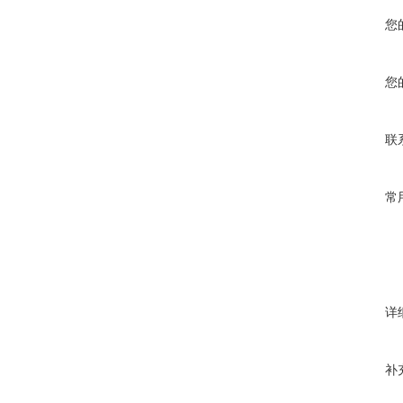
您
您
联
常
详
补