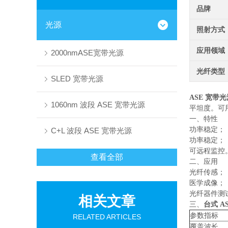
品牌
光源
照射方式
应用领域
2000nmASE宽带光源
光纤类型
SLED 宽带光源
ASE 宽带
1060nm 波段 ASE 宽带光源
平坦度。可
一、
功率
C+L 波段 ASE 宽带光源
功率稳
可远程
查看全部
二、应用
光纤传感；
医学成像；
光纤器件测
相关文章
三、
台式 A
参数指标
RELATED ARTICLES
覆盖波长