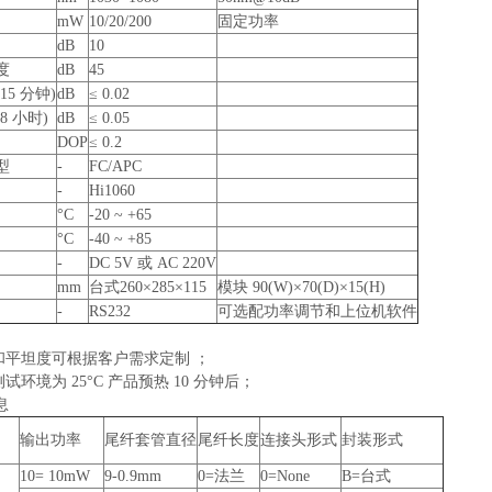
mW
10/20/200
固定功率
dB
10
度
dB
45
5 分钟)
dB
≤ 0.02
8 小时)
dB
≤ 0.05
DOP
≤ 0.2
型
-
FC/APC
-
Hi1060
°C
-20 ~ +65
°C
-40 ~ +85
-
DC 5V 或 AC 220V
mm
台式260×285×115
模块 90(W)×70(D)×15(H)
-
RS232
可选配功率调节和上位机软件
率和平坦度可根据客户需求定制 ；
试环境为 25°C 产品预热 10 分钟后；
息
输出功率
尾纤套管直径
尾纤长度
连接头形式
封装形式
10= 10mW
9-0.9mm
0=法兰
0=None
B=台式