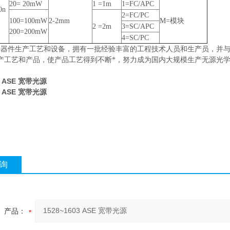
20= 20mW
1 =1m
1=FC/APC
0n
2=FC/PC
100=100mW
2-2mm
M=模块
2 =2m
3=SC/APC
200=200mW
4=SC/PC
光器件生产工艺和设备，拥有一批经验丰富的工程技术人员和生产员，并
产工艺和产品，使产品工艺得到不断*，努力成为国内大规模生产无源光
03 ASE 宽带光源
03 ASE 宽带光源
询
产品：