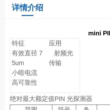
详情介绍
mini 
特征
应用
有效直径
7
射频光
5
u
m
传输
小暗电流
高可靠性
绝对最大额定值PIN 光探测器
范围
符号
条