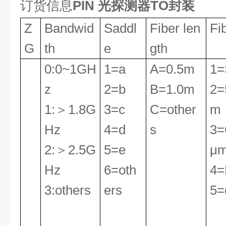
订货信息
PIN 光探测器TO封装
Z
Bandwid
Saddl
Fiber len
Fi
G
th
e
gth
0:0~1GH
1=a
A=0.5m
1=
z
2=b
B=1.0m
2=
1:
＞
1.8G
3=c
C=other
m
Hz
4=d
s
3=
2:
＞
2.5G
5=e
μ
Hz
6=oth
4
3:others
ers
5=