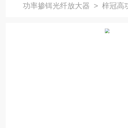
功率掺铒光纤放大器
> 梓冠高