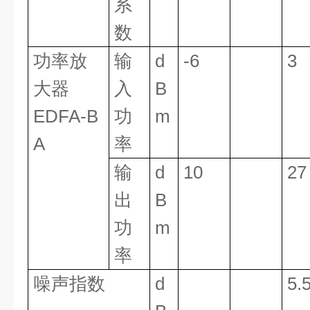
系
数
功率放
输
d
-6
3
大器
入
B
EDFA-B
功
m
A
率
输
d
10
27
出
B
功
m
率
噪声指数
d
5.