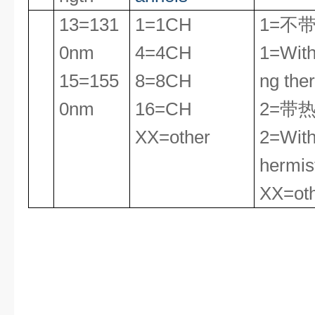
13=131
1=1CH
1=不
0nm
4=4CH
1=With
15=155
8=8CH
ng the
0nm
16=CH
2=带
XX=other
2=With
hermis
XX=ot