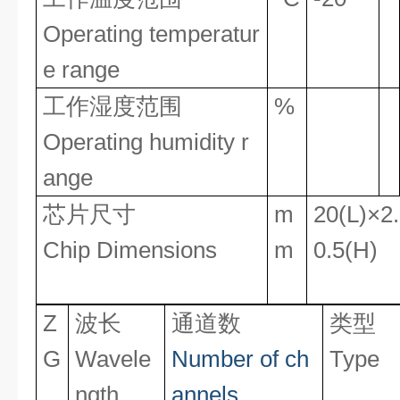
Operating temperatur
e range
工作湿度范围
%
Operating humidity r
ange
芯片尺寸
m
20(L)×2
Chip Dimensions
m
0.5(H)
Z
波长
通道数
类型
G
Wavele
Number
of
ch
T
ype
ngth
annels