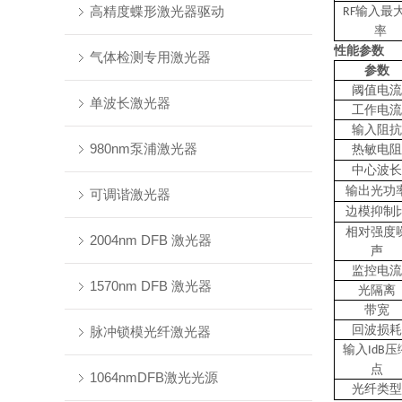
高精度蝶形激光器驱动
输入最
RF
率
性能参数
气体检测专用激光器
参数
阈值电流
单波长激光器
工作电流
输入阻抗
980nm泵浦激光器
热敏电阻
中心波长
输出光功
可调谐激光器
边模抑制
相对强度
2004nm DFB 激光器
声
监控电流
1570nm DFB 激光器
光隔离
带宽
回波损耗
脉冲锁模光纤激光器
输入
压
IdB
点
1064nmDFB激光光源
光纤类型