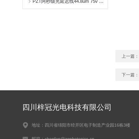
PZT阿秒级光延迟线44.8um 75v 30k：一文带你了解是什么？
上一篇：
下一篇：
四川梓冠光电科技有限公司
地址：四川省绵阳市经开区电子制造产业园16栋3楼
邮箱：chenfan@zgphotonics.cn