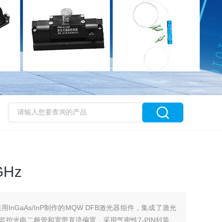
Hz
用InGaAs/InP制作的MQW DFB激光器组件，集成了激光
监控光电二极管和宽带直流偏置，采用气密性7-PIN封装。