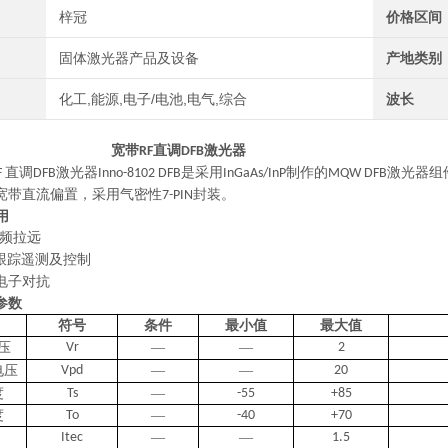
梓冠
价格区间
固体激光器产品及设备
产地类别
化工,能源,电子/电池,电气,综合
波长
宽带
直调
激光器
RF
DFB
直调
激光器
是采用
制作的
激光器组
F
DFB
Inno-8102 DFB
InGaAs/InP
MQW DFB
宽带直流偏置，采用气密性
封装。
7-PIN
用
频拉远
跟踪遥测及控制
电子对抗
参数
符号
条件
最小值
最大值
压
Vr
—
—
2
电压
Vpd
—
—
20
度
Ts
—
-55
+85
度
To
—
-40
+70
Itec
—
—
1.5