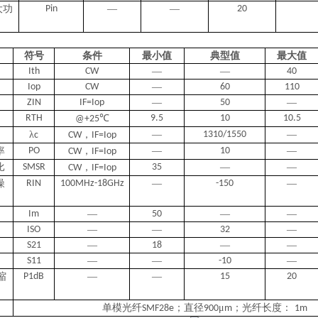
大功
Pin
—
—
20
符号
条件
最小值
典型值
最大值
Ith
CW
—
—
40
Iop
CW
—
60
110
ZIN
IF=Iop
—
50
—
RTH
℃
9.5
10
10.5
@+25
λ
，
—
1310/1550
—
c
CW
IF=Iop
率
PO
，
—
10
—
CW
IF=Iop
比
SMSR
，
35
—
—
CW
IF=Iop
噪
RIN
100MHz-18GHz
—
-150
—
Im
—
50
—
—
ISO
—
—
32
—
S21
—
18
—
—
S11
—
—
-10
—
缩
P1dB
—
—
15
20
单模光纤
；直径
μ
；光纤长度：
SMF28e
900
m
1m