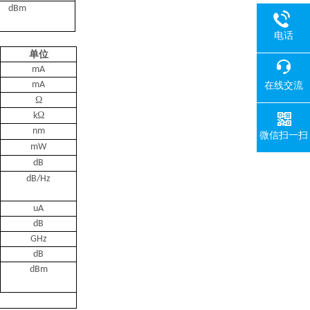
dBm
电话
单位
mA
mA
在线交流
Ω
Ω
k
nm
微信扫一扫
mW
dB
dB/Hz
uA
dB
GHz
dB
dBm