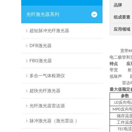
品牌
光纤激光器系列
组成要素
应用领域
超短脉冲光纤激光器
DFB激光器
宽带
R
电二极管和
FBG激光器
特点
应
带宽
射
多合一气体检测仪
低噪声
雷达
最大值额定
超快光纤激光器
参数
反向电
LD
光纤激光器雷达源
反向
MPD
储存温
脉冲激光器（激光雷达 ）
工作温
电流
TEC