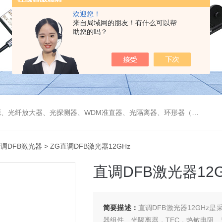
欢迎您！
来自局域网的朋友！有什么可以帮
助您的吗？
偏振分束器/合束器、起偏器、耦合器、单纤/双纤准直器、激光准直器、光纤反射镜、光纤旋转器、偏振控制器（三环、挤压式）、光栅、波分复用器（CWDM/DWDM）等
直调DFB激光器
> ZG直调DFB激光器12GHz
直调DFB激光器12G
简要描述：
直调DFB激光器12GHz是采
器组件、光隔离器，TEC，热敏电阻、