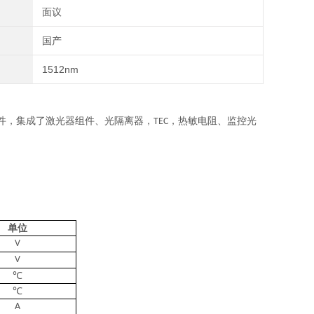
面议
国产
1512nm
件，集成了激光器组件、光隔离器，
，热敏电阻、监控光
TEC
单位
V
V
℃
℃
A