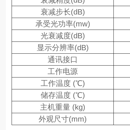
衰减精度
(dB)
衰减步长
(dB)
承受光功率
(mw)
光
衰减度
(dB)
显示分辨率
(dB)
通讯接口
工作电源
工作温度
(
℃
)
储存温度
(
℃
)
主机重量
(kg)
外观尺寸
(mm)