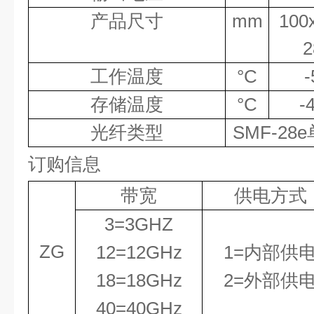
产品尺寸
mm
100
2
工作温度
°
C
-
存储温度
°
C
-
光纤类型
SMF-28e
订购信息
带宽
供电方式
3=3GHZ
ZG
1
2
=1
2
GHz
1=内部供
18=18
GHz
2=外部供
40=40
GHz