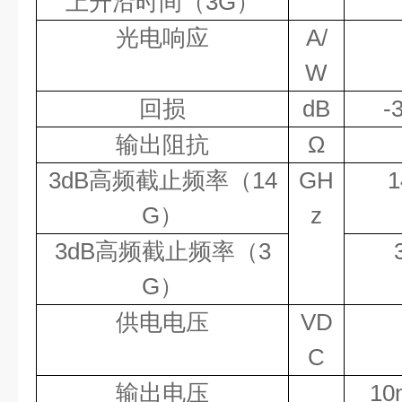
上升沿时间（
3G
）
光电响应
A/
W
回损
dB
-
输出阻抗
Ω
3dB
高频截止频率（
14
GH
1
G
）
z
3dB
高频截止频率（
3
G
）
供电电压
VD
C
输出电压
10