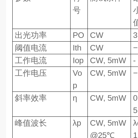
号
出光功率
PO
CW
3
阈值电流
Ith
CW
−
工作电流
Iop
CW, 5mW
-
工作电压
Vo
CW, 5mW
−
p
斜率效率
η
CW, 5mW
0
5
峰值波长
λp
CW, 5mW
λ
@25℃
1