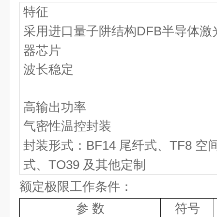
特征
采用进口量子阱结构
DFB
半导体激
器芯片
波长稳定
高输出功率
气密性温控封装
封装形式：
BF14
尾纤式、
TF8
空
式、
TO39
及其他定制
额定极限工作条件：
参 数
符号