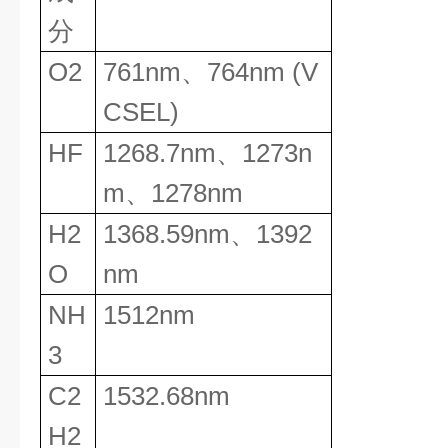
分
O2
761nm
、
764nm (V
CSEL)
HF
1268.7nm
、
1273n
m
、
1278nm
H2
1368.59nm
、
1392
O
nm
NH
1512nm
3
C2
1532.68nm
H2