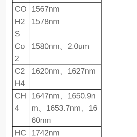
CO
1567nm
H2
1578nm
S
Co
1580nm
、
2.0um
2
C2
1620nm
、
1627nm
H4
CH
1647nm
、
1650.9n
4
m
、
1653.7nm
、
16
60nm
HC
1742nm