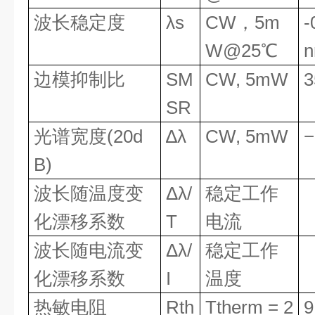
波长稳定度
λs
CW
，
5m
-
W@25
℃
边模抑制比
SM
CW, 5mW
3
SR
光谱宽度
(20d
∆λ
CW, 5mW
−
B)
波长随温度变
Δλ/
稳定工作
化漂移系数
T
电流
波长随电流变
Δλ/
稳定工作
化漂移系数
I
温度
热敏电阻
Rth
Ttherm = 2
9