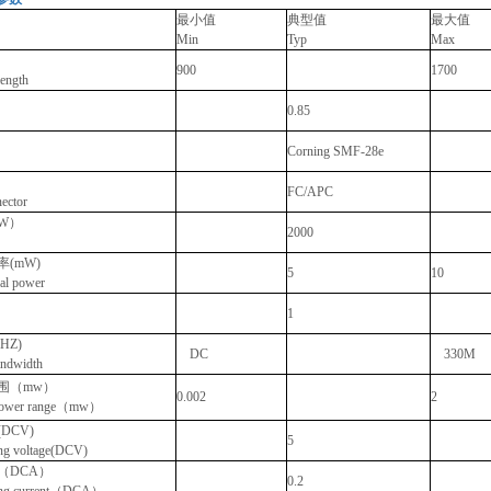
最小值
典型值
最大值
Min
Typ
Max
900
1700
ength
0.85
Corning SMF-28e
FC/APC
nector
W）
2000
(mW)
5
10
al power
1
HZ)
DC
330M
andwidth
围（mw）
0.002
2
l power range（mw）
DCV)
5
ng voltage(DCV)
（DCA）
0.2