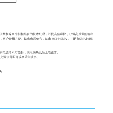
放大倍数和噪声抑制相结合的技术处理，以提高信噪比，获得高质量的输出
，客户使用方便。输出电压信号，输出接口为SMA，并配有SMA转BN
到电源指示灯亮起，表示源块已经上电正常。
应光源信号即可观察采集波形。
.