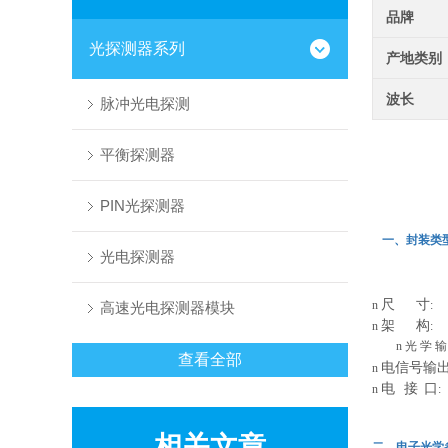
品牌
光探测器系列
产地类别
波长
脉冲光电探测
平衡探测器
PIN光探测器
一、封装类型Pa
光电探测器
尺
寸
n
: 
高速光电探测器模块
架
构
n
:
n
光 学
查看全部
电信号输
n
电
接
口
n
相关文章
二．电子光学