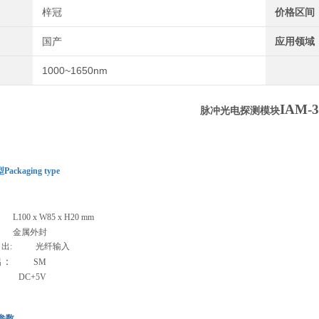
梓冠
价格区间
国产
应用领域
1000~1650nm
IAM-3
脉冲光电探测模块
ckaging type
L100 x W85 x H20 mm
 金属外封
 输 出: 光纤输入
出：
SM
: DC+5V
参数