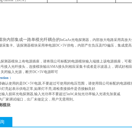
ting current（DCA）
模块内部集成一路单模光纤耦合的
InGaAs光电探测器，内部放大电路采用高
据采集卡。该探测器模块采用单电源DC+5V供电，内部产生负压及PD偏压，集成度高
电探测器模块上有电源插座，请将我公司标配的电源模块输入端接上该电源插座，可看
信号接入光纤接头，连接模块输出SMA接头到相应采集卡或者是示波器上，调试好相
，关闭输入光源，断开DC+5V电源即可
ention：
前请确认使用的是DC+5V电源,不要超过可使用的电压范围，请使用我公司标配的电源模块
指示灯亮起表示供电正常,如果灯不亮,请检查接插件是否接触良好.
强光输入损坏光电探测器,输入光功率不要超过5mW,未知光功率输入光请先加衰减.
口为厂家调试端口，出厂未做定义，用户无需用到。
测模块
询