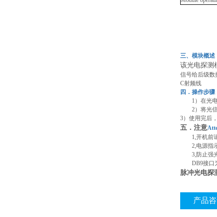
Module opera
三、模块概述
该光电探测
信号给后级数
C射频线
四．操作步骤
1）在光
2）将光
3）使用完后
五．注意
Att
1,开机
2,电源
3,防止
DB9接
脉冲光电探
产品咨