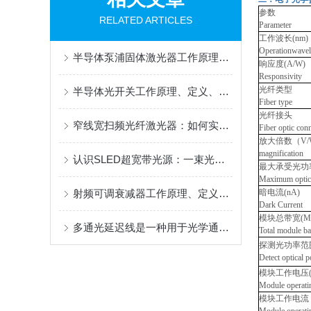
参数
RELATED ARTICLES
Parameter
工作波长(nm)
Operationwavel
半导体泵浦固体激光器工作原理、定义、特点及应用解析
响应度(A/W)
Responsivity
光纤类型
半导体光开关工作原理、定义、结构、特点及应用范围揭秘
Fiber type
光纤接头
窄线宽扫频光纤激光器：如何实现准确的光谱扫描？
Fiber optic con
放大倍数（V/
magnification
认识SLED超宽带光源：一束光里的丰富光谱
最大承受光功率
Maximum optic
射频可调衰减器工作原理、定义、特点与应用全解析
暗电流(nA)
Dark Current
模块总带宽(M
多通光延迟线是一种用于光学通信和光信息处理的关键元件
Total module b
探测光功率范
Detect optica
模块工作电压(
Module operati
模块工作电流