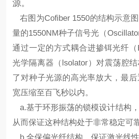
源。
右图为
Cofiber 1550
的结构示意图
量的
1550NM
种子信号光（
Oscillato
通过一定的方式耦合进掺铒光纤（
光学隔离器（
lsolator
）对震荡腔结
了对种子光源的高光率放大，最后
宽压缩至百飞秒以内。
a.
基于环形振荡的锁模设计结构
从而保证这种结构处于非常稳定可
b.
全保偏光纤结构，保证激光线