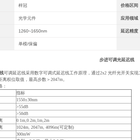
梓冠
价格区间
光学元件
应用领域
1260~1650nm
延迟精度
单模/保偏
步进可调光延迟线
线
可调延迟线采用数字可调式延迟线工作原理，通过
2x2
光纤光开关实现
距离权位取值，最高步数＞
2047m
。
格：
指标
1550±30nm
>55dB
>50dB
离
0.1m,0.2m,1m,2m
离
1024m, 2047m, 4096m(可定制)
300mW