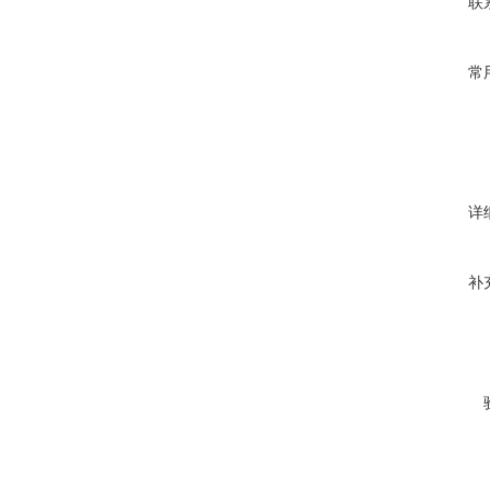
联
常
详
补