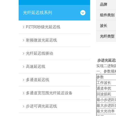
品牌
光纤延迟线系列
组件类别
波长
PZT阿秒级光延迟线
光纤类型
射频微波光延迟线
光纤延迟线驱动
步进光延迟
实现二进制
高速延迟线
一、参数规
参数
多通道延迟线
工作波长
通道串扰
多通道宽范围光纤延迟设备
回波损耗
最小步进距
最大步进距
步进可调光延迟线
最大光功率