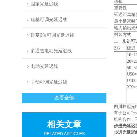
插损
固定光延迟线
重复性
延迟距离精
硅基可调光延迟线
最小延迟时
输入输出光
硅基6位可调光延迟线
封装方式
二、
步进可
ZG
延迟
多通道电动光延迟线
10=1
20=2
电动光延迟线
50=5
U50=
U100
手动可调光延迟线
XX=o
查看全部
四川梓冠光
有子公司“
机构合作，
相关文章
步进光延迟线
步进光延迟线
RELATED ARTICLES