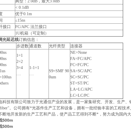
典型：2.0dB，最大3.0dB
< 0.1dB
度
优于0.1m
间
≤15ns
纤接口
FC/APC 法兰接口
1U机箱（可定制）
调光延迟线
订购信息：
步进数
通道数
光纤类型
连接器
00ns
NE=None
1=1
00ns
FA=FC/APC
2=2
00ns
FC=FC/PC
3=4
1-1=1
1us
S9=SMF 90
SA=SC/APC
....
....
=100us
0um
SC=SC/PC
thers
ST=ST/PC
LA=LC/APC
LC=LC/PC
电科技有限公司致力于光通信产业的发展，是一家集研究、开发、生产、
cofiber"。公司拥有*光器件生产工艺和设备，拥有一批经验丰富的工
不断地开发新的生产工艺和产品，使产品工艺得到不断*，努力成为国内
500m
500m