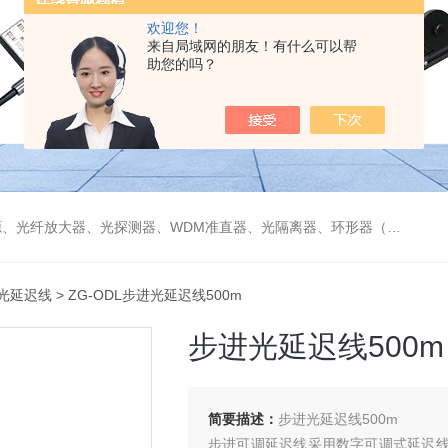
欢迎您！
来自局域网的朋友！有什么可以帮
助您的吗？
偏振分束器/合束器、起偏器、耦合器、单纤/双纤准直器、激光准直器、光纤反射镜、光纤旋转器、偏振控制器（三环、挤压式）、光栅、波分复用器（CWDM/DWDM）等
光延迟线
> ZG-ODL步进光延迟线500m
步进光延迟线500m
简要描述：
步进光延迟线500m
步进可调延迟线采用数字可调式延迟线