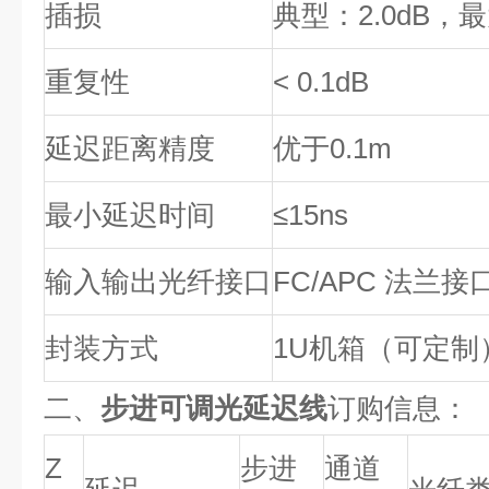
插损
典型：2.0dB，最大
重复性
< 0.1dB
延迟距离精度
优于0.1m
最小延迟时间
≤15ns
输入输出光纤接口
FC/APC 法兰接
封装方式
1U机箱（可定制
二、
步进可调光延迟线
订购信息：
Z
步进
通道