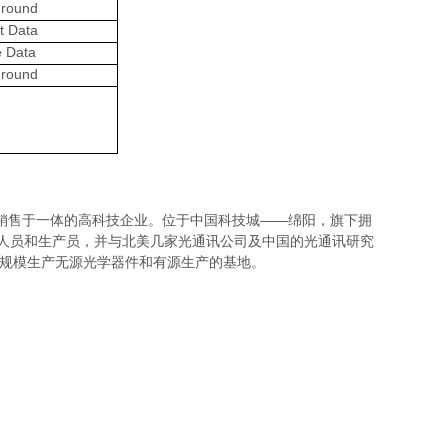
ground
t Data
e Data
ground
销售于一体的高科技企业。位于中国科技城——绵阳，旗下拥
程技术人员和生产员，并与北美几家光通讯公司及中国的光通讯研究
大规模生产无源光学器件和有源生产的基地。