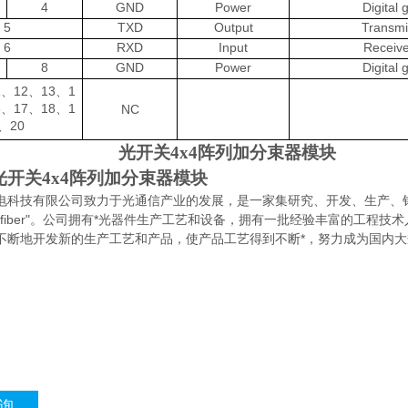
4
GND
Power
Digital 
5
TXD
Output
Transmi
6
RXD
Input
Receiv
8
GND
Power
Digital 
1
12
13
1
、
、
、
6
17
18
1
、
、
、
NC
20
、
光开关4x4阵列加分束器模块
光开关4x4阵列加分束器模块
电科技有限公司致力于光通信产业的发展，是一家集研究、开发、生产、
cofiber"。公司拥有*光器件生产工艺和设备，拥有一批经验丰富的工
不断地开发新的生产工艺和产品，使产品工艺得到不断*，努力成为国内
询