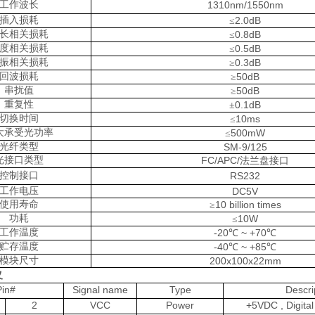
工作波长
1310nm/1550nm
插入损耗
2.0dB
≤
长相关损耗
0.8dB
≤
度相关损耗
0.5dB
≤
振相关损耗
0.3dB
≥
回波损耗
50dB
≥
串扰值
50dB
≥
重复性
0.1dB
±
切换时间
10ms
≤
大承受光功率
500mW
≤
光纤类型
SM-9/125
光接口类型
FC/APC/
法兰盘接口
控制接口
RS232
工作电压
DC5V
使用寿命
10 billion times
≥
功耗
10W
≤
工作温度
-20
~ +70
℃
℃
贮存温度
-40
~ +85
℃
℃
模块尺寸
200x100x22mm
义
Pin#
Signal name
Type
Descri
2
VCC
Power
+5VDC , Digita