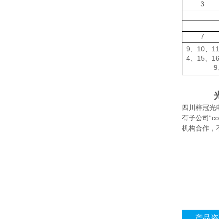
3
7
9
10
1
、
、
4
15
1
、
、
9
四川梓冠光
有子公司“
机构合作，
产品咨