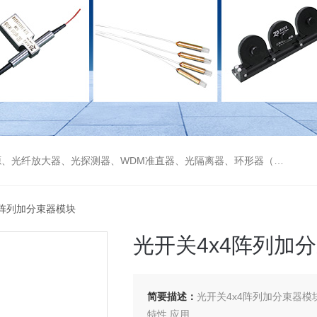
偏振分束器/合束器、起偏器、耦合器、单纤/双纤准直器、激光准直器、光纤反射镜、光纤旋转器、偏振控制器（三环、挤压式）、光栅、波分复用器（CWDM/DWDM）等
x4阵列加分束器模块
光开关4x4阵列加
简要描述：
光开关4x4阵列加分束器模
特性 应用