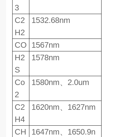
3
C2
1532.68nm
H2
CO
1567nm
H2
1578nm
S
Co
1580nm
、
2.0um
2
C2
1620nm
、
1627nm
H4
CH
1647nm
、
1650.9n