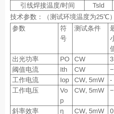
引线焊接温度
/
时间
Tsld
技术参数：（测试环境温度为
25℃
参数
符
测试条件
号
出光功率
PO
CW
3
阈值电流
Ith
CW
−
工作电流
Iop
CW, 5mW
-
工作电压
Vo
CW, 5mW
−
p
斜率效率
η
CW, 5mW
0