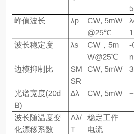
5
峰值波长
λp
CW, 5mW
λ
@25℃
1
波长稳定度
λs
CW
，
5m
-
W@25
℃
边模抑制比
SM
CW, 5mW
3
SR
光谱宽度
(20d
∆λ
CW, 5mW
−
B)
波长随温度变
Δλ/
稳定工作
化漂移系数
T
电流