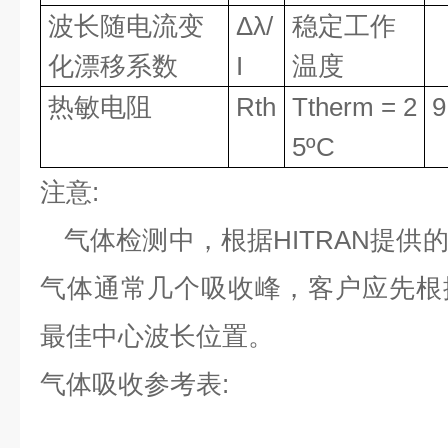
波长随电流变
Δλ/
稳定工作
化漂移系数
I
温度
热敏电阻
Rth
Ttherm = 2
9
5ºC
注意
:
气体检测中，根据
HITRAN
提供
气体通常几个吸收峰，客户应先根
最佳中心波长位置。
气体吸收参考表
: