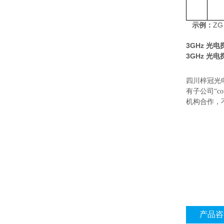
ZG
示例：
3GHz 光
3GHz 光
四川梓冠光
有子公司“
机构合作，
产品咨