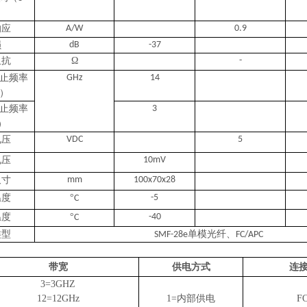
响应
A/W
0.9
损
dB
-37
阻抗
Ω
-
止频率
GHz
14
）
止频率
3
）
电压
VDC
5
电压
10mV
尺寸
mm
100x70x28
温度
°
-5
C
温度
°
-40
C
类型
单模光纤、
SMF-28e
FC/APC
带宽
供电方式
连
3=3GHZ
1
2
=1
2
GHz
1=内部供电
F