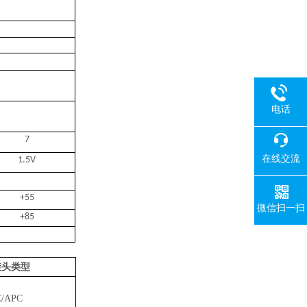
电话
7
在线交流
1.5V
+55
微信扫一扫
+85
接头类型
C/APC