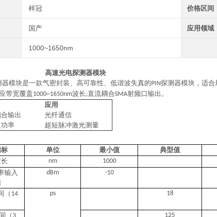
梓冠
价格区间
国产
应用领域
1000~1650nm
高速光电探测器模块
测器模块是一款气密封装、高可靠性、低谐波失真的
探测器模块，适合
PIN
应带宽覆盖
波长
直流耦合
射频口输出。
1000~1650nm
,
SMA
应用
耦合输出
光纤通信
入功率
超短脉冲激光测量
指标
单位
最小值
典型值
波长
nm
1000
率输入
dBm
-10
围
间（
ps
18
14
间（
125
3