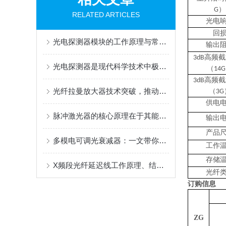
）
G
RELATED ARTICLES
光电
回
光电探测器模块的工作原理与常见分类如下
输出
高频截
3dB
光电探测器是现代科学技术中极为重要的一环
（
14G
高频截
3dB
光纤拉曼放大器技术突破，推动光通信领域迈向新高度
（
3G
供电
脉冲激光器的核心原理在于其能够产生脉冲式的激光
输出
产品
多模电可调光衰减器：一文带你了解是什么？
工作
存储
X频段光纤延迟线工作原理、结构、特点及应用领域揭秘
光纤
订购信息
ZG