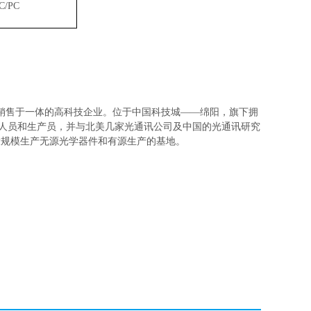
C/PC
销售于一体的高科技企业。位于中国科技城——绵阳，旗下拥
程技术人员和生产员，并与北美几家光通讯公司及中国的光通讯研究
大规模生产无源光学器件和有源生产的基地。