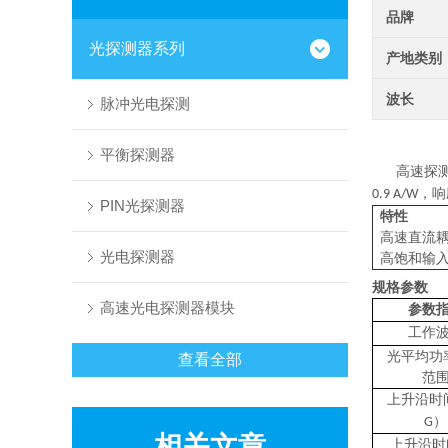
品牌
光探测器系列
产地类别
波长
脉冲光电探测
平衡探测器
高速探
，响
0.9 A/W
PIN光探测器
特性
高速直流
光电探测器
高饱和输
规格参数
高速光电探测器模块
参数
工作
光平均功
查看全部
范
上升沿时
）
G
相关文章
上升沿时