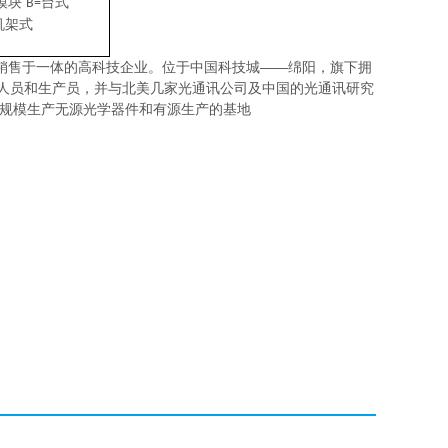
模块
台式
B=
机架式
销售于一体的高科技企业。位于中国科技城——绵阳，旗下拥
程技术人员和生产员，并与北美几家光通讯公司及中国的光通讯研究
大规模生产无源光学器件和有源生产的基地