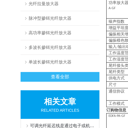
功率放大
光纤拉曼放大器
A-GF
脉冲型掺铒光纤放大器
噪声指数
增益平坦
高功率掺铒光纤放大器
偏振相关
偏振模色
输入
输出
多波长掺铒光纤放大器
/
工作温度
工作湿度
单波长掺铒光纤放大器
尾纤接头
尾纤类型
查看全部
供电方式
尺寸
通信
协议
相关文章
工作模式
RELATED ARTICLES
订购物信息
EDFA-PA-GF
可调光纤延迟线是通过电子或机械控制调整光信号在光纤中传输延迟时间的装置