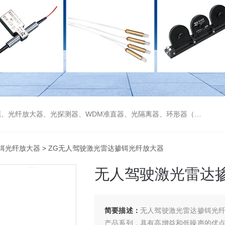
偏振分束器/合束器、起偏器、耦合器、单纤/双纤准直器、激光准直器、光纤反射镜、光纤旋转器、偏振控制器（三环、挤压式）、光栅、波分复用器（CWDM/DWDM）等
铒光纤放大器
> ZG无人驾驶激光雷达掺铒光纤放大器
无人驾驶激光雷达
简要描述：
无人驾驶激光雷达掺铒光
产品系列，具有高增益和低噪声的优