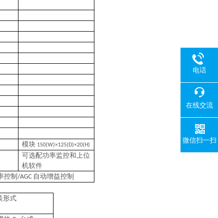
电话
在线交流
微信扫一扫
模块
150(W)×125(D)×20(H)
可选配功率监控和上位
机软件
率控制
自动增益控制
/AGC
装形式