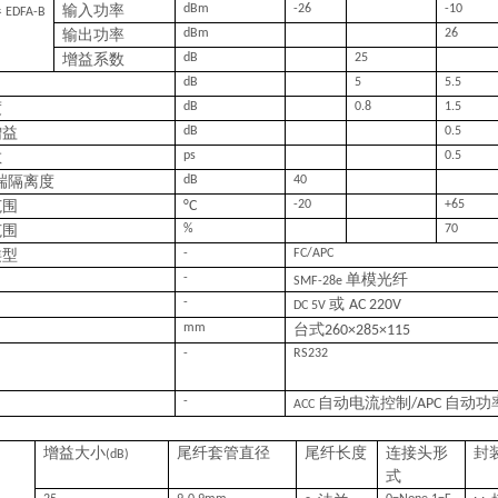
器
输入功率
dBm
-26
-10
EDFA-B
输出功率
dBm
26
增益系数
dB
25
dB
5
5.5
度
dB
0.8
1.5
增益
dB
0.5
散
ps
0.5
端隔离度
dB
40
范围
°C
-20
+65
范围
%
70
类型
-
FC/APC
-
单模光纤
SMF-28e
-
或
AC 220V
DC 5V
mm
台式
2
60
×
285
×
115
-
RS232
-
自动电流控制
自动功
/APC
ACC
增益大小
尾纤套管直径
尾纤长度
连接头形
封
(dB)
式