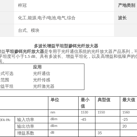
梓冠
产地类别
化工,能源,电子/电池,电气,综合
波长
台式、模块
多波长增益
平坦型掺铒光纤放大器
增益
平坦掺铒光纤放大器
是专用于光纤通信系统的光纤放大器产品系列
，
平坦度可小于
。具有多波长、增益平坦化，以及高增益和低噪声的
1.5 dB
装。
应用
块式可选
光纤通信
长范围
光纤传感
增益平坦
光纤激光器
单位
最小
典型值
最大值
值
nm
1530
1550
1560
输入功率
dBm
-45
-25
FA-PA-
输出功率
dBm
20
增益系数
dB
35