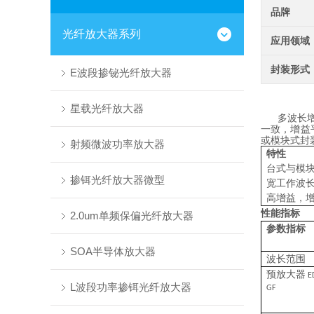
品牌
光纤放大器系列
应用领域
封装形式
E波段掺铋光纤放大器
星载光纤放大器
多波长
一致，增益
或模块式封
射频微波功率放大器
特性
台式与模
掺铒光纤放大器微型
宽工作波
高增益，
性能指标
2.0um单频保偏光纤放大器
参数指标
SOA半导体放大器
波长范围
预放大器
ED
L波段功率掺铒光纤放大器
GF