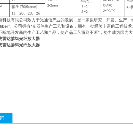
25
9-0.9mm
法兰
0=None 1=F
0=
M=
2-2mm
C/APC
GF
输出功率
1 =1m
(dBm)
R=
2=FC/PC
2 =2m
、
、
、
20
23
26
15
电科技有限公司致力于光通信产业的发展，是一家集研究、开发、生产、
cofiber"。公司拥有*光器件生产工艺和设备，拥有一批经验丰富的工
不断地开发新的生产工艺和产品，使产品工艺得到不断*，努力成为国内
光雷达掺铒光纤放大器
光雷达掺铒光纤放大器
询