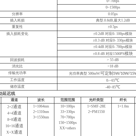
0~
7
00ps
0~1500ps
分辨率
0.05ps
插入耗损
典型
.0.8dB,
最大
1.2dB
重复性
±
0.
5
ps
插入损耗变化
±
0.2dB
对应
0-
100p
s
模块
±
0.3 dB
对应
0-
330
p
s
模块
±
0.4dB
对应
0-
7
00p
s
模块
模块
±
0.8 dB
对应
1500PS
回波损耗
> 55 dB
消光比
>18 dB
传输光功率
可定制
光功率
典型
500mW
/
5W/10W/15
工作温度
℃
0-
~65
储存温度
℃
-40~85
动延迟线
通道
波长
范围范围
光纤类型
纤长
1=1064nm
10=100ps
1=SMF-28E
1=1.0m
通道
2=2
2=1310nm
33=330ps
2=
PM
1550
通道
4=4
3=1550nm
7
0=
7
00ps
通道
8=8
150=1500ps
通道
16=16
XX=others
通道
X=X