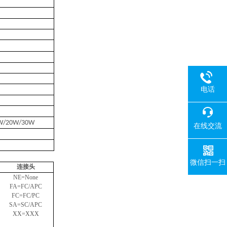
电话
W/20W/30W
在线交流
微信扫一扫
连接头
NE=None
FA=FC/APC
FC=FC/PC
SA=SC/APC
XX=XXX