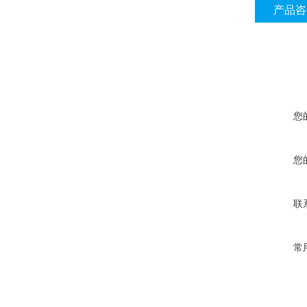
产品咨
您
您
联
常