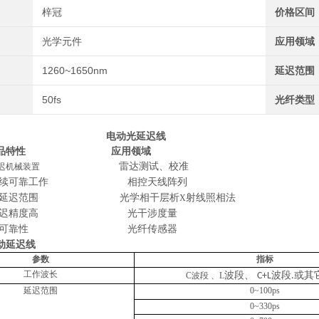
梓冠
价格区间
光学元件
应用领域
1260~1650nm
延迟范围
50fs
光纤类型
电动光延迟线
品特性
应用领域
雷达测试、校准
延迟机械装置
续可靠工作
相控天线阵列
延迟范围
光学相干层析
射线照相法
X
延迟精度高
光干涉度量
高可靠性
光纤传感器
动延迟线
参数
指标
工作波长
波段、
波段
或其
C
波段
、
L
C+L
.
延迟范围
0~100ps
0~330ps