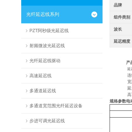
品牌
光纤延迟线系列
组件类别
波长
PZT阿秒级光延迟线
延迟精度
射频微波光延迟线
光纤延迟线驱动
产
高速延迟线
连
宽
多通道延迟线
规格参数
电
多通道宽范围光纤延迟设备
步进可调光延迟线