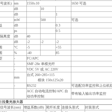
号波长)
nm
1550±10
1650 可选
dB
10
dB
1
mW
500
可选
益
dB
0.3
ps
0.5
端隔离度
dB
40
dB
-2
-2
-2
围
°C
-5
+55
围
%
-40
85
型
-
FC/APC
-
SMF-28e 单模光纤
-
VDC 5V 或 AC 220V
台式 260×285×115
mm
模块 150x125x20
-
RS232
可选配功率监控和上位机
ACC 自动电流控制/APC 自
带有输入输出功率监控
动功率控制
息
拉曼光放大器
信号波长(nm)
增益系数(dB)
尾纤长度
连接头形式
封装形式