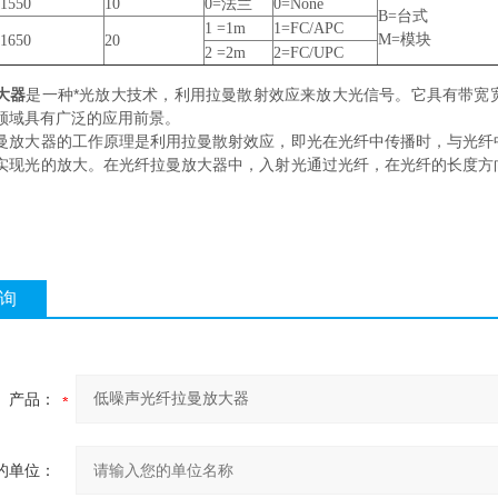
1550
10
0=法兰
0=None
B=台式
1 =1m
1=FC/APC
M=模块
1650
20
2 =2m
2=FC/UPC
大器
是一种*光放大技术，利用拉曼散射效应来放大光信号。它具有带宽
领域具有广泛的应用前景。
大器的工作原理是利用拉曼散射效应，即光在光纤中传播时，与光纤中
实现光的放大。在光纤拉曼放大器中，入射光通过光纤，在光纤的长度方
询
产品：
的单位：