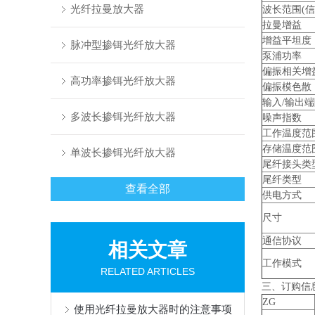
光纤拉曼放大器
波长范围(信
拉曼增益
增益平坦度
脉冲型掺铒光纤放大器
泵浦功率
偏振相关增
高功率掺铒光纤放大器
偏振模色散
输入/输出
多波长掺铒光纤放大器
噪声指数
工作温度范
存储温度范
单波长掺铒光纤放大器
尾纤接头类
尾纤类型
查看全部
供电方式
尺寸
通信协议
相关文章
工作模式
RELATED ARTICLES
三、订购信
ZG
使用光纤拉曼放大器时的注意事项