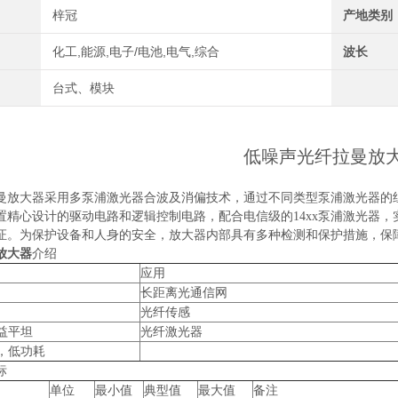
梓冠
产地类别
化工,能源,电子/电池,电气,综合
波长
台式、模块
低噪声光纤拉曼放
曼放大器采用多泵浦激光器合波及消偏技术，通过不同类型泵浦激光器的
置精心设计的驱动电路和逻辑控制电路，配合电信级的
14xx
泵浦激光器，
证。为保护设备和人身的安全，放大器内部具有多种检测和保护措施，保
放大器
介绍
应用
长距离光通信网
光纤传感
益平坦
光纤激光器
，低功耗
标
单位
最小值
典型值
最大值
备注