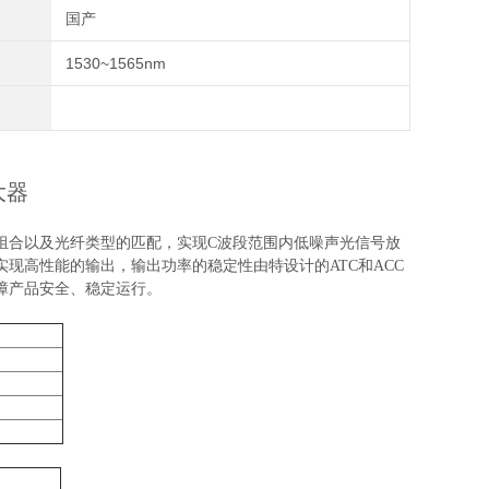
国产
1530~1565nm
大器
组合以及光纤类型的匹配，实现
C
波段范围内低噪声光信号放
实现高性能的输出，输出功率的稳定性由特
设计的
ATC
和
ACC
障产品安全、稳定运行。