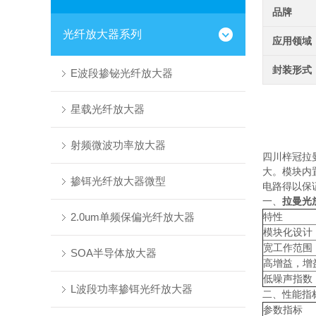
品牌
光纤放大器系列
应用领域
封装形式
E波段掺铋光纤放大器
星载光纤放大器
射频微波功率放大器
四川梓冠拉
大。模块内
掺铒光纤放大器微型
电路得以保
一、
拉曼光
2.0um单频保偏光纤放大器
特性
模块化设计
宽工作范围
SOA半导体放大器
高增益，增
低噪声指数
L波段功率掺铒光纤放大器
二、性能指
参数指标