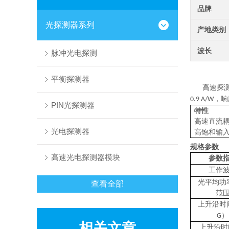
品牌
光探测器系列
产地类别
波长
脉冲光电探测
平衡探测器
高速探
，响
0.9 A/W
PIN光探测器
特性
高速直流
光电探测器
高饱和输
规格参数
高速光电探测器模块
参数
工作
光平均功
查看全部
范
上升沿时
）
G
相关文章
上升沿时