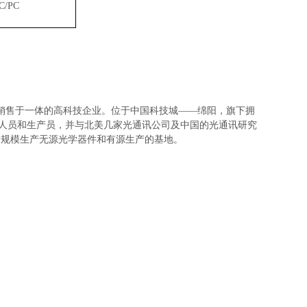
C/PC
销售于一体的高科技企业。位于中国科技城——绵阳，旗下拥
程技术人员和生产员，并与北美几家光通讯公司及中国的光通讯研究
大规模生产无源光学器件和有源生产的基地。