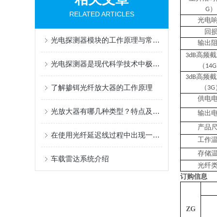
）
G
RELATED ARTICLES
光电
回
光电探测器模块的工作原理与常见分类如下
输出
高频截
3dB
光电探测器是现代科学技术中极为重要的一环
（
14G
高频截
3dB
了解掺铒光纤放大器的工作原理
（
3G
供电
光放大器有哪几种类型？特点及应用揭秘
输出
产品
在使用光纤延迟线过程中出现一些故障该怎么解决
工作
存储
车载雷达系统介绍
光纤
订购信息
ZG