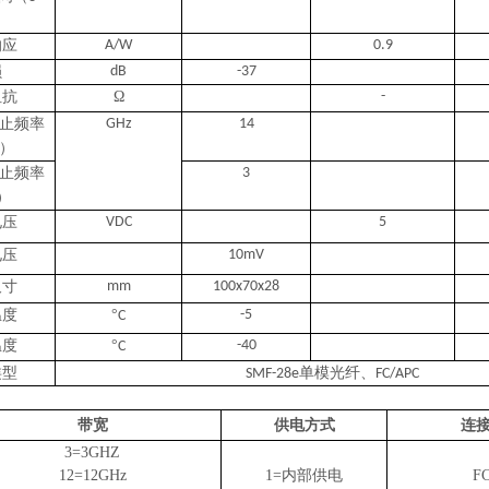
响应
A/W
0.9
损
dB
-37
阻抗
Ω
-
止频率
GHz
14
）
止频率
3
）
电压
VDC
5
电压
10mV
尺寸
mm
100x70x28
温度
°
-5
C
温度
°
-40
C
类型
单模光纤、
SMF-28e
FC/APC
带宽
供电方式
连
3=3GHZ
1
2
=1
2
GHz
1=内部供电
F