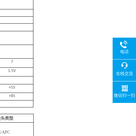
电话
7
1.5V
在线交流
+55
微信扫一扫
+85
接头类型
C/APC