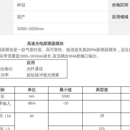
梓冠
价格区间
国产
应用领域
1000~1650nm
高速光电探测器模块
测器模块是一款气密封装、高可靠性、低谐波失真的
探测器模块，适合
PIN
应带宽覆盖
波长
直流耦合
射频口输出。
1000~1650nm
,
SMA
应用
耦合输出
光纤通信
入功率
超短脉冲激光测量
指标
单位
最小值
典型值
波长
nm
1000
率输入
dBm
-10
围
间（
ps
18
14
间（
125
3