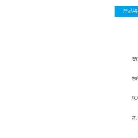
产品咨
您
您
联
常