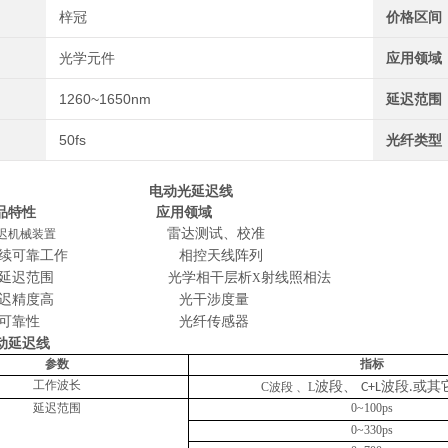
梓冠
价格区间
光学元件
应用领域
1260~1650nm
延迟范围
50fs
光纤类型
电动光延迟线
品特性
应用领域
雷达测试、校准
延迟机械装置
续可靠工作
相控天线阵列
延迟范围
光学相干层析
射线照相法
X
延迟精度高
光干涉度量
高可靠性
光纤传感器
动延迟线
参数
指标
工作波长
波段、
波段
或其
C
波段
、
L
C+L
.
延迟范围
0~100ps
0~330ps