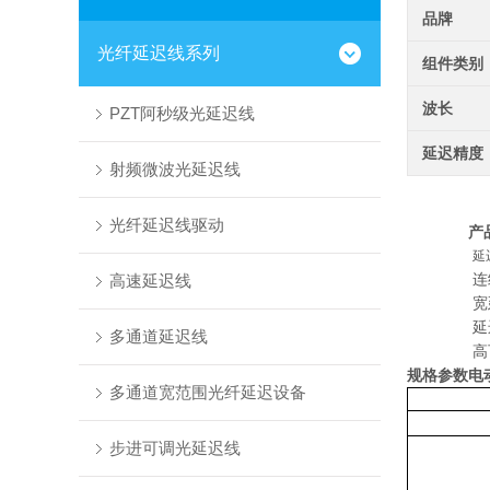
品牌
光纤延迟线系列
组件类别
波长
PZT阿秒级光延迟线
延迟精度
射频微波光延迟线
光纤延迟线驱动
产
高速延迟线
连
宽
多通道延迟线
规格参数
电
多通道宽范围光纤延迟设备
步进可调光延迟线