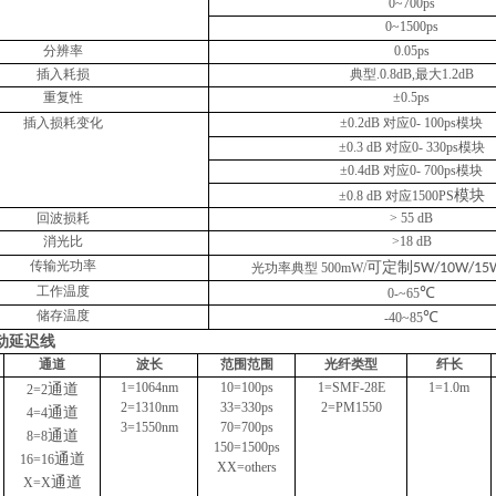
0~
7
00ps
0~1500ps
分辨率
0.05ps
插入耗损
典型
.0.8dB,
最大
1.2dB
重复性
±
0.
5
ps
插入损耗变化
±
0.2dB
对应
0-
100p
s
模块
±
0.3 dB
对应
0-
330
p
s
模块
±
0.4dB
对应
0-
7
00p
s
模块
模块
±
0.8 dB
对应
1500PS
回波损耗
> 55 dB
消光比
>18 dB
传输光功率
可定制
光功率
典型
500mW
/
5W/10W/15
工作温度
℃
0-
~65
储存温度
℃
-40~85
动延迟线
通道
波长
范围范围
光纤类型
纤长
1=1064nm
10=100ps
1=SMF-28E
1=1.0m
通道
2=2
2=1310nm
33=330ps
2=
PM
1550
通道
4=4
3=1550nm
7
0=
7
00ps
通道
8=8
150=1500ps
通道
16=16
XX=others
通道
X=X