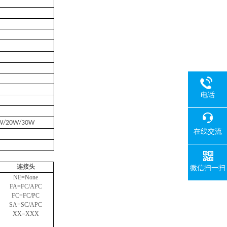
电话
W/20W/30W
在线交流
连接头
微信扫一扫
NE=None
FA=FC/APC
FC=FC/PC
SA=SC/APC
XX=XXX