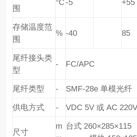
°C
-5
+55
围
存储温度范
%
-40
85
围
尾纤接头类
-
FC/APC
型
尾纤类型
-
SMF-28e 单模光纤
供电方式
-
VDC 5V 或 AC 220
m
台式 260×285×115
尺寸