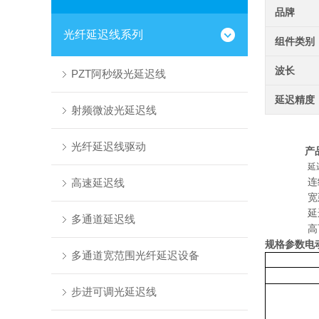
品牌
光纤延迟线系列
组件类别
波长
PZT阿秒级光延迟线
延迟精度
射频微波光延迟线
光纤延迟线驱动
产
高速延迟线
连
宽
多通道延迟线
规格参数
电
多通道宽范围光纤延迟设备
步进可调光延迟线