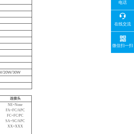
电话
在线交流
微信扫一扫
W/20W/30W
连接头
NE=None
FA=FC/APC
FC=FC/PC
SA=SC/APC
XX=XXX