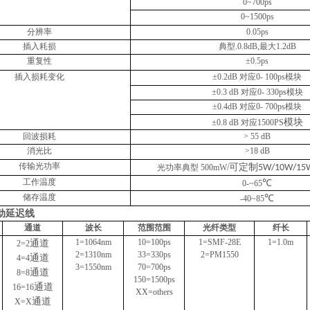
0~
7
00ps
0~1500ps
分辨率
0.05ps
插入耗损
典型
.0.8dB,
最大
1.2dB
重复性
±
0.
5
ps
插入损耗变化
±
0.2dB
对应
0-
100p
s
模块
±
0.3 dB
对应
0-
330
p
s
模块
±
0.4dB
对应
0-
7
00p
s
模块
模块
±
0.8 dB
对应
1500PS
回波损耗
> 55 dB
消光比
>18 dB
传输光功率
可定制
光功率
典型
500mW
/
5W/10W/15
工作温度
℃
0-
~65
储存温度
℃
-40~85
动延迟线
通道
波长
范围范围
光纤类型
纤长
1=1064nm
10=100ps
1=SMF-28E
1=1.0m
通道
2=2
2=1310nm
33=330ps
2=
PM
1550
通道
4=4
3=1550nm
7
0=
7
00ps
通道
8=8
150=1500ps
通道
16=16
XX=others
通道
X=X