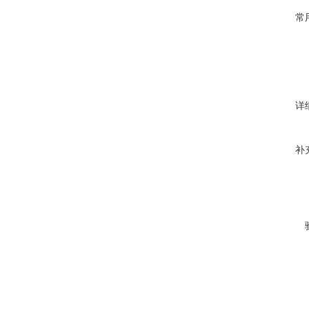
常
详
补