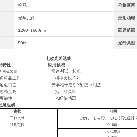
梓冠
价格区间
光学元件
应用领域
1260~1650nm
延迟范围
50fs
光纤类型
电动光延迟线
品特性
应用领域
雷达测试、校准
延迟机械装置
续可靠工作
相控天线阵列
延迟范围
光学相干层析
射线照相法
X
延迟精度高
光干涉度量
高可靠性
光纤传感器
动延迟线
参数
指标
工作波长
波段、
波段
或其
C
波段
、
L
C+L
.
延迟范围
0~100ps
0~330ps