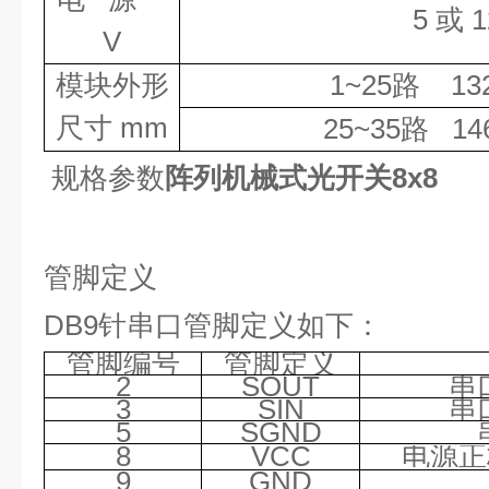
5
或
1
V
模块外形
1~25
路
13
尺寸
mm
25~35
路
14
规格参数
阵列机械式光开关8x8
管脚定义
DB9针串口管脚定义如下：
管脚编号
管脚定义
2
SOUT
串
3
SIN
串
5
SGND
8
VCC
电源正
9
GND