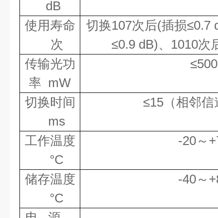
dB
使用寿命
切换
107
次后
(
插损≤
0.7 
次
≤
0.9 dB)
、
1010
次
传输光功
≤
500
率
mW
切换时间
≤
15
（相邻信
ms
工作温度
-20
～
+
°
C
储存温度
-40
～
+
°
C
电
源