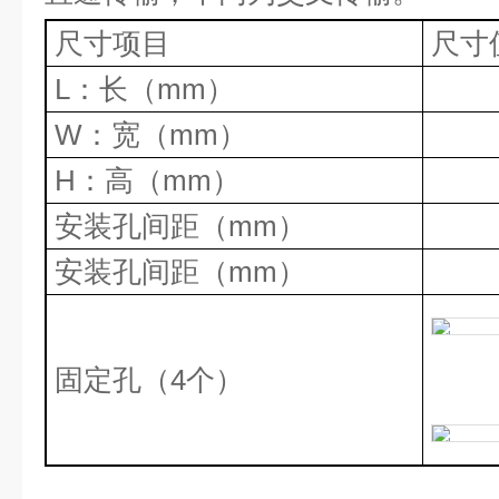
尺
寸项目
尺寸
L
：长（
mm
）
W
：宽（
mm
）
H
：高（
mm
）
安装孔间距（
mm
）
安装孔间距（
mm
）
固定孔（
4
个）