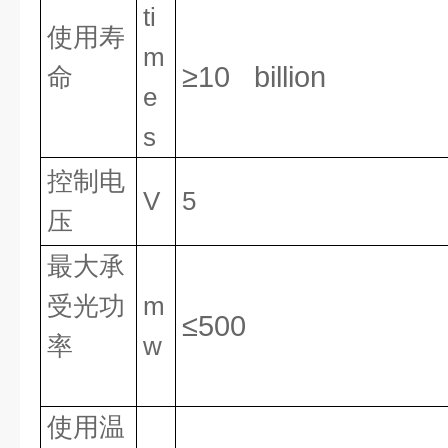
ti
使用寿
m
≥10 billion
命
e
s
控制电
V
5
压
最大承
受光功
m
≤500
率
w
使用温