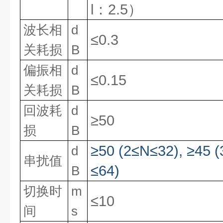
l：
2.5
）
波长相
d
≤0.3
关
耗损
B
偏振相
d
≤0.15
关耗损
B
回波耗
d
≥50
损
B
≥
50
(2
≤
N
≤
32),
≥
45
(
d
串扰值
≤
64)
B
切换时
m
≤10
间
s