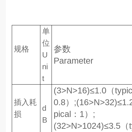
单
位
参数
规格
U
Parameter
ni
t
(3>
N>16)
≤1.0（typi
0.8）
;(16>N>32)
≤1.
插入耗
d
pical：
1
）
;
损
B
(32>N>1024)
≤
3
.
5
（t