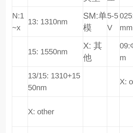
SM:单
N:1
5-5
025
13: 1310nm
模
~x
V
mm
X: 其
09:
15: 1550nm
他
m
13/15: 1310+15
X: o
50nm
X: other