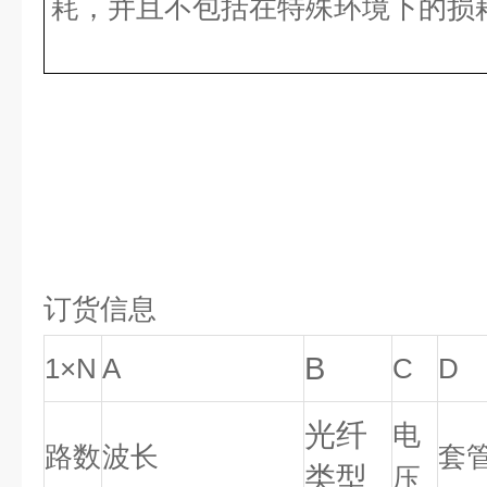
耗，并且不包括在特殊环境下的损耗
订货信息
B
1×N
A
C
D
光纤
电
路数
波长
套
类型
压