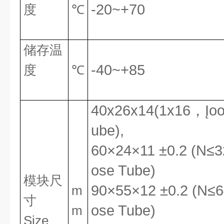
-20~+70
度
℃
储存温
-40~+85
度
℃
40x26x1
4
(1x
16，
Įo
ube
),
60×24×11 ±0.2 (N≤
3
ose Tube)
模块
尺
90×55×12 ±0.2 (N≤64
m
寸
ose Tube)
m
Size