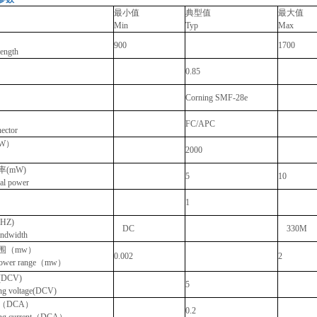
最小值
典型值
最大值
Min
Typ
Max
900
1700
ength
0.85
Corning SMF-28e
FC/APC
nector
W）
2000
(mW)
5
10
al power
1
HZ)
DC
330M
andwidth
围（mw）
0.002
2
l power range（mw）
DCV)
5
ng voltage(DCV)
（DCA）
0.2