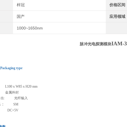
梓冠
价格区间
国产
应用领域
1000~1650nm
IAM-3
脉冲光电探测模块
kaging type
L100 x W85 x H20 mm
 金属外封
 输 出: 光纤输入
出：
SM
: DC+5V
参数