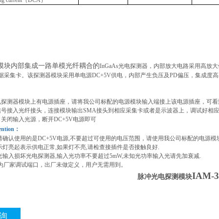
ting current（DCA）
模块内部集成一路单模光纤耦合的
InGaAs光电探测器，内部放大电路采用高
据采集卡。该探测器模块采用单电源DC+5V供电，内部产生负压及PD偏压，集成度高
电探测器模块上有电源插座，请将我公司标配的电源模块输入端接上该电源插座，可看
信号接入光纤接头，连接模块输出SMA接头到相应采集卡或者是示波器上，调试好相
，关闭输入光源，断开DC+5V电源即可
ention：
前请确认使用的是DC+5V电源,不要超过可使用的电压范围，请使用我公司标配的电源模块
指示灯亮起表示供电正常,如果灯不亮,请检查接插件是否接触良好.
强光输入损坏光电探测器,输入光功率不要超过5mW,未知光功率输入光请先加衰减.
口为厂家调试端口，出厂未做定义，用户无需用到。
IAM-3
脉冲光电探测模块
询