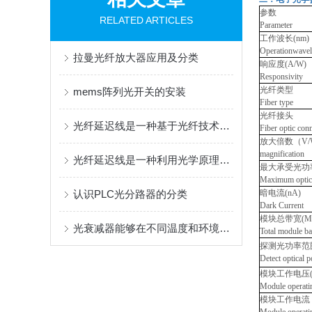
参数
RELATED ARTICLES
Parameter
工作波长(nm)
Operationwavel
拉曼光纤放大器应用及分类
响应度(A/W)
Responsivity
光纤类型
mems阵列光开关的安装
Fiber type
光纤接头
光纤延迟线是一种基于光纤技术设计的高性能延迟线
Fiber optic con
放大倍数（V/
magnification
光纤延迟线是一种利用光学原理实现信号传输的设备
最大承受光功率
Maximum optic
认识PLC光分路器的分类
暗电流(nA)
Dark Current
模块总带宽(M
光衰减器能够在不同温度和环境下保持恒定的衰减效果
Total module b
探测光功率范
Detect optica
模块工作电压(
Module operati
模块工作电流