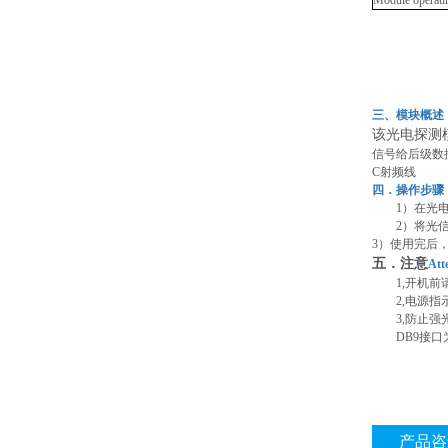
Module opera
三、模块概述
该光电探测
信号给后级数
C射频线
四．操作步骤
1）在光
2）将光
3）使用完后
五．注意
Att
1,开机
2,电源
3,防止
DB9接
产品咨