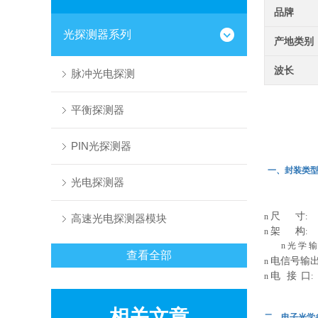
品牌
光探测器系列
产地类别
波长
脉冲光电探测
平衡探测器
PIN光探测器
一、封装类型Pac
光电探测器
尺
寸
n
: 
高速光电探测器模块
架
构
n
:
n
光 学
查看全部
电信号输
n
电
接
口
n
相关文章
二．电子光学