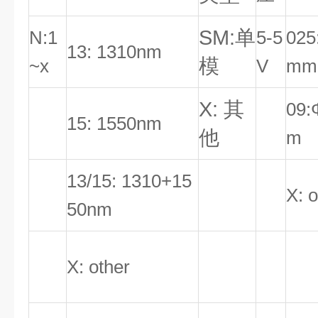
SM:单
N:1
5-5
025
13: 1310nm
模
~x
V
mm
X: 其
09:
15: 1550nm
他
m
13/15: 1310+15
X: o
50nm
X: other