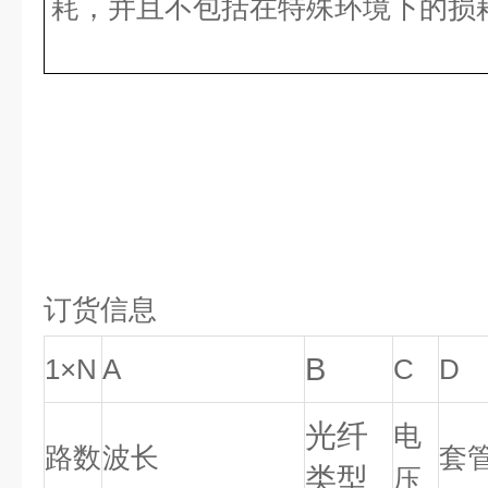
耗，并且不包括在特殊环境下的损耗
订货信息
B
1×N
A
C
D
光纤
电
路数
波长
套
类型
压