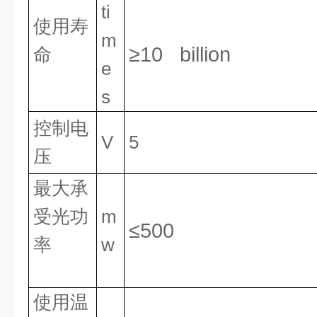
ti
使用寿
m
≥10 billion
命
e
s
控制电
V
5
压
最大承
受光功
m
≤500
率
w
使用温