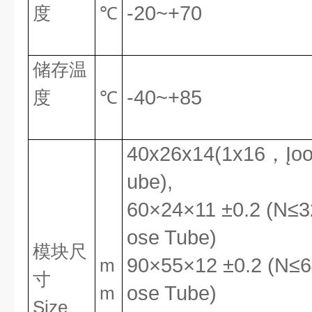
-20~+70
度
℃
储存温
-40~+85
度
℃
40x26x1
4
(1x
16，
Įo
ube
),
60×24×11 ±0.2 (N≤
3
ose Tube)
模块
尺
90×55×12 ±0.2 (N≤64
m
寸
ose Tube)
m
Size