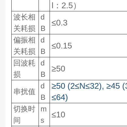
l：
2.5
）
波长相
d
≤0.3
关
耗损
B
偏振相
d
≤0.15
关耗损
B
回波耗
d
≥50
损
B
≥
50
(2
≤
N
≤
32),
≥
45
(
d
串扰值
≤
64)
B
切换时
m
≤10
间
s