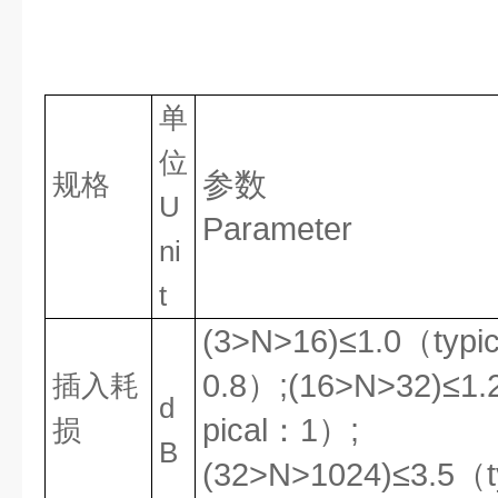
单
位
参数
规格
U
Parameter
ni
t
(3>
N>16)
≤1.0（typi
0.8）
;(16>N>32)
≤1.
插入耗
d
pical：
1
）
;
损
B
(32>N>1024)
≤
3
.
5
（t