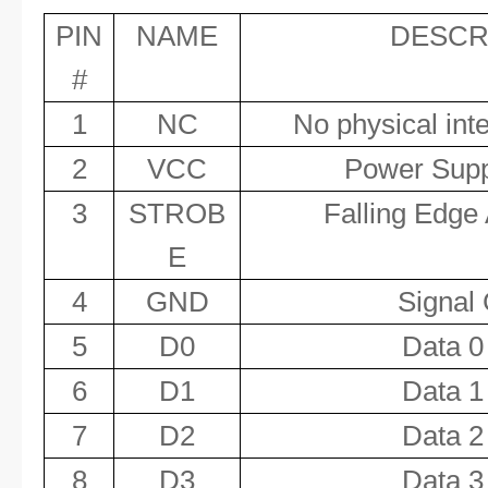
PIN
NAME
DESCR
#
1
NC
No physical int
2
VCC
Power Suppl
3
STROB
Falling Edge 
E
4
GND
Signal
5
D0
Data 0 
6
D1
Data 1 
7
D2
Data 2 
8
D3
Data 3 