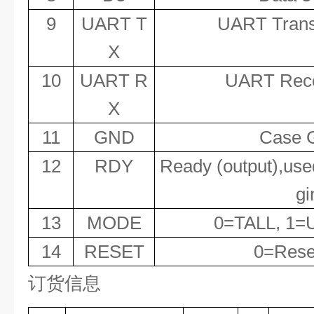
9
UART T
UART Transm
X
10
UART R
UART Recei
X
11
GND
Case 
12
RDY
Ready (output),used
gi
13
MODE
0=TALL, 1=U
14
RESET
0=Reset
订货信息