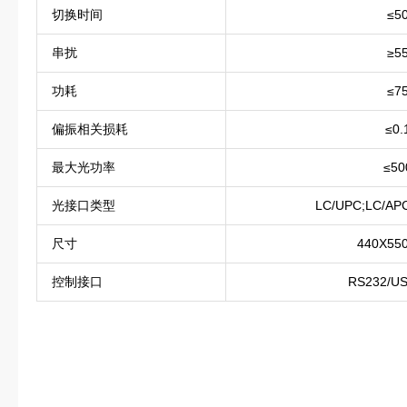
切换时间
≤5
串扰
≥5
功耗
≤7
偏振相关损耗
≤0.
最大光功率
≤50
光接口类型
LC/UPC;LC/A
尺寸
440X55
控制接口
RS232/U