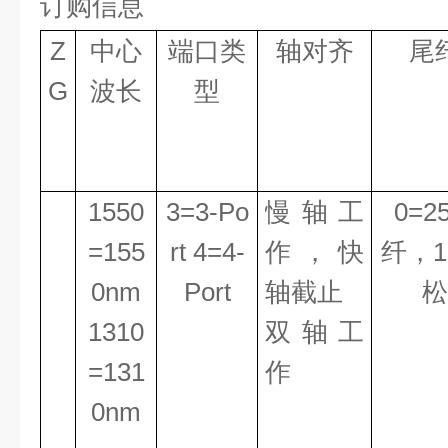
订购信
息
Z
中心
端口类
轴对齐
尾
G
波长
型
1550
3=3-Po
慢轴工
0=2
=155
rt 4=4-
作
，
快
纤，
1
0nm
Port
轴
截止
松
1310
双轴工
=131
作
0nm