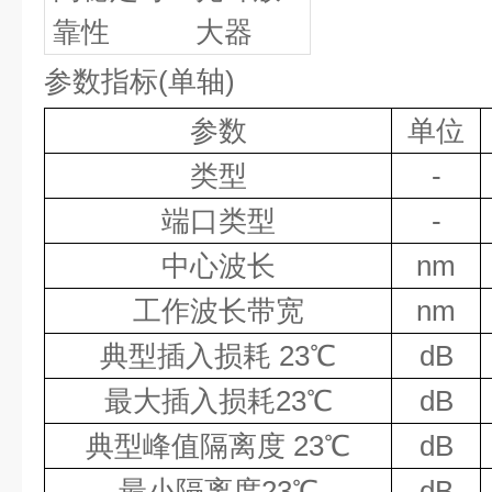
靠性
大器
参数指标
(
单轴
)
参数
单位
类型
-
端口类型
-
中心波长
nm
工作波长带宽
nm
典型插入损耗
23℃
dB
最大插入损耗
23℃
dB
典型峰值隔离度
23℃
dB
最小隔离度
23℃
dB