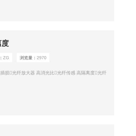
离度
：
ZG
浏览量：
2970
低插损光纤放大器 高消光比光纤传感 高隔离度光纤