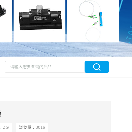
装
：
ZG
浏览量：
3016