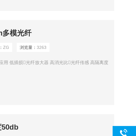
nm多模光纤
：
ZG
浏览量：
3263
 应用 低插损光纤放大器 高消光比光纤传感 高隔离度
50db