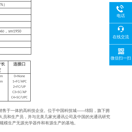
）
3%
电话
，
sm1950
060
在线交流
微信扫一扫
纤长
连接口
度
1m
0=None
2m
1=FC/APC
2=FC/UP
C3=SC/AP
C4=SC/UPC
销售于一体的高科技企业。位于中国科技城——绵阳，旗下拥
程技术人员和生产员，并与北美几家光通讯公司及中国的光通讯研究
大规模生产无源光学器件和有源生产的基地。