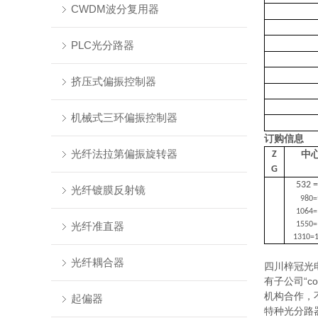
CWDM波分复用器
PLC光分路器
挤压式偏振控制器
机械式三环偏振控制器
订购信息
光纤法拉第偏振旋转器
Z
中
G
532 
光纤镀膜反射镜
980
1064
光纤准直器
1550
1310=1
光纤耦合器
四川梓冠光
有子公司“
机构合作，
起偏器
特种光分路器5