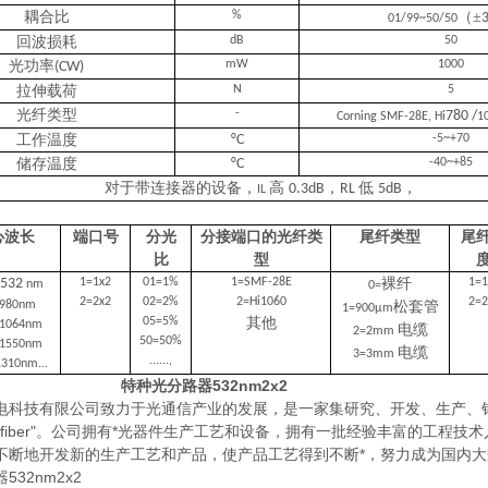
耦合比
%
（
±
01/99~50/50
回波损耗
dB
50
光功率
mW
1000
(CW)
拉伸载荷
N
5
光纤类型
-
780 /
Corning SMF-28E, Hi
1
工作温度
°C
-5~+70
储存温度
°C
-40~+85
对于带连接器的设备，
高
，
低
，
0.3dB
RL
5dB
IL
心波长
端口号
分光
分接端口的光纤类
尾纤类型
尾
比
型
=532
1=1x2
01=1%
1=SMF-28E
裸纤
1=
nm
0=
2=2x2
02=2%
2=Hi1060
2=
=980nm
松套管
1=900μm
05=5%
其他
=1064nm
电缆
2=2mm
50=50%
=1550nm
电缆
3=3mm
......,
310nm...
特种光分路器532nm2x2
电科技有限公司致力于光通信产业的发展，是一家集研究、开发、生产、
cofiber"。公司拥有*光器件生产工艺和设备，拥有一批经验丰富的工
不断地开发新的生产工艺和产品，使产品工艺得到不断*，努力成为国内
32nm2x2