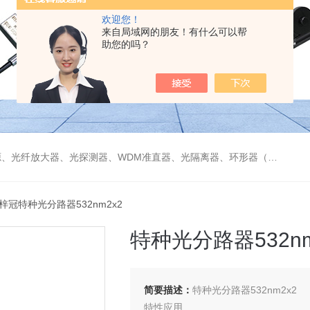
欢迎您！
来自局域网的朋友！有什么可以帮
助您的吗？
偏振分束器/合束器、起偏器、耦合器、单纤/双纤准直器、激光准直器、光纤反射镜、光纤旋转器、偏振控制器（三环、挤压式）、光栅、波分复用器（CWDM/DWDM）等
 梓冠特种光分路器532nm2x2
特种光分路器532nm
简要描述：
特种光分路器532nm2x2
特性应用