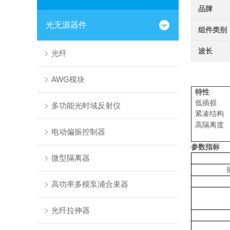
品牌
光无源器件
组件类别
波长
光纤
AWG模块
特性
低插损
多功能光时域反射仪
紧凑结构
高隔离度
电动偏振控制器
参数指标
微型隔离器
高功率多模泵浦合束器
光纤拉伸器