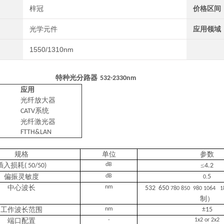
梓冠
价格区间
光学元件
应用领域
1550/1310nm
特种光分路器
532-2330nm
应用
光纤放大器
系统
CATV
光纤激光器
FTTH&LAN
规格
单位
参数
插入损耗
dB
≤
( 50/50)
4.2
偏振灵敏度
dB
5
0.
中心波长
nm
532 650
780 850 980 1064 
制）
工作波长范围
nm
±
15
端口配置
-
1x2 or 2x2