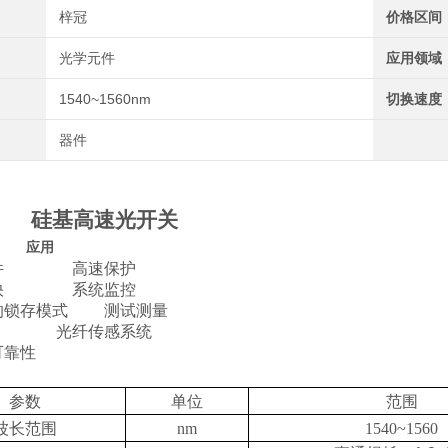
梓冠
价格区间
光学元件
应用领域
1540~1560nm
切换速度
器件
硅基高速光开关
应用
组件 高速保护
度快 系统监控
的锁存模式 测试测量
 光纤传感系统
可靠性
参数
单位
范围
波长范围
nm
1540~1560