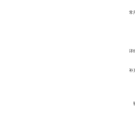
常
详
补