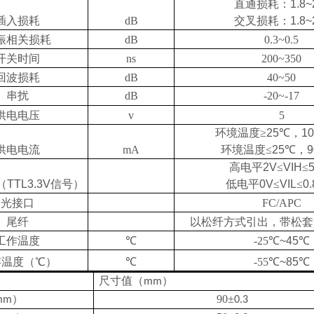
直通损耗：
1.8~
插入损耗
dB
交叉损耗：
1.8~
振相关损耗
dB
0.3~0.5
开关时间
ns
200~350
回波损耗
dB
40~50
串扰
dB
-20~-17
供电电压
v
5
环境温度≥
25
℃，
1
供电电流
mA
环境温度≤
25
℃，
9
高电平
2V
≤
VIH
≤
（
TTL3.3V
信号）
低电平
0V
≤
VIL
≤
0
光接口
FC/APC
尾纤
以松纤方式引出，带松套
工作温度
℃
-25℃
~45
℃
存温度（℃）
℃
-55℃
~85
℃
尺寸值（
）
mm
）
90±
mm
0.3