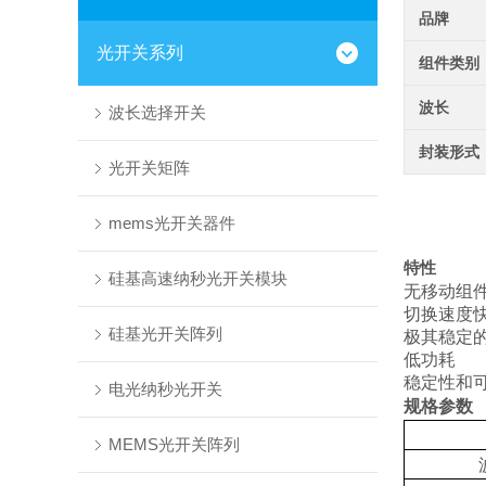
品牌
光开关系列
组件类别
波长
波长选择开关
封装形式
光开关矩阵
mems光开关器件
特性
硅基高速纳秒光开关模块
无移动
切换速
硅基光开关阵列
极其稳定
低功耗
稳定性和
电光纳秒光开关
规格参数
MEMS光开关阵列