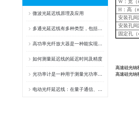
W：宽（
H：高（
微波光延迟线原理及应用
安装孔间
安装孔间
多通光延迟线有多种类型，包括固定延迟线和可调延迟线
固定孔（
高功率光纤放大器是一种能实现光信号高功率放大的关键器件
如何测量延迟线的延迟时间及精度
高速
硅光纳
光功率计是一种用于测量光功率的仪器
高速
硅光纳
电动光纤延迟线：在量子通信、5G与6G通信、航天与雷达系统、OCT等领域应用