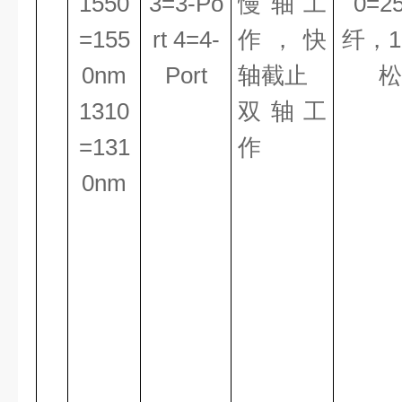
1550
3=3-Po
慢轴工
0=2
=155
rt 4=4-
作
，
快
纤，
1
0nm
Port
轴
截止
松
1310
双轴工
=131
作
0nm