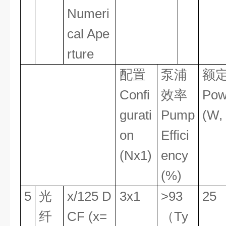
Numeri
cal Ape
rture
配置
泵浦
额
Confi
效率
Pow
gurati
Pump
(W, 
on
Effici
(Nx1)
ency
(%)
5
光
x/125 D
3x1
>93
25
纤
CF (x=
（Ty