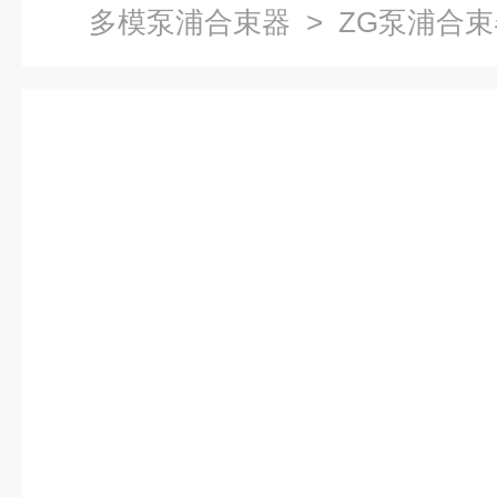
多模泵浦合束器
> ZG泵浦合束