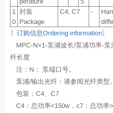
perature
5
1
封装
C4, C7
-
Han
0
Package
diff
〖订购信息
Ordering information〗
MPC-N×1-泵浦波长/泵浦功率
纤长度
注：
N： 泵端口号。
泵浦
/输出光纤：请参阅光纤类型
包装：
C4、C7
C4：总功率<150w，c7：总功率>