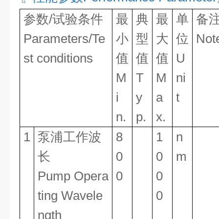
参数/试验条件
最
典
最
单
备
Parameters/Te
小
型
大
位
Not
st conditions
值
值
值
U
M
T
M
ni
i
y
a
t
n.
p.
x.
1
泵浦工作波
8
1
n
长
0
0
m
Pump Opera
0
0
ting Wavele
0
ngth