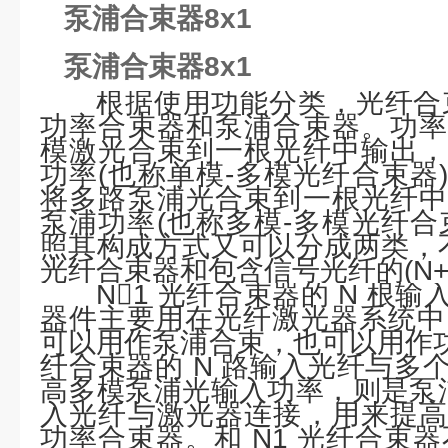
泵浦合束器8x1
泵浦合束器8x1
根据使用功能分类，光纤合
功率合束器和泵浦合束器。功率
模激光合束到一根光纤中输出，
功率(也称单模-多模光纤合束器
将多路泵浦光合束到一根光纤中
泵浦功率(也称多模-多模光纤合
照其构成方式又可以分成两类，不
光纤合束器和包含信号光纤的(N+
N1 光纤合束器的 N 根
器件主要用在光纤激光器系统中。
可以用作泵浦合束，也可以用作功
纤合束器的 N 路输入光纤与多
高多模泵浦光输入功率，则是泵浦
入光纤与激光器连接，用来提高
功率合束器。和 N1 光纤合束器不