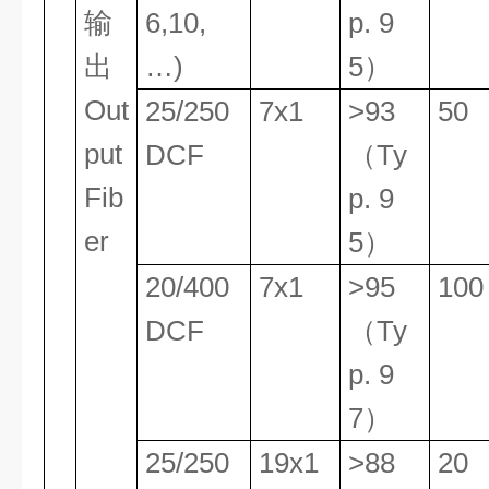
输
6,10,
p. 9
出
…)
5）
Out
25/250
7x1
>93
50
put
DCF
（Ty
Fib
p. 9
er
5）
20/400
7x1
>95
100
DCF
（Ty
p. 9
7）
25/250
19x1
>88
20